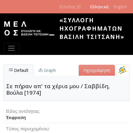
Παράκαμψη προς το κυρίως περιεχόμενο
Είσοδος
Ελληνικά
English
«ΣΥΛΛΟΓΉ
ΗΧΟΓΡΑΦΗΜΆΤΩΝ
ΒΑΣΊΛΗ ΤΣΙΤΣΆΝΗ»
Default
Graph
Ηχογράφηση
Σε πήραν απ' τα χέρια μου / Σαββίδη,
Βούλα [1974]
Είδος οντότητας
Έκφραση
Τύπος περιεχομένου