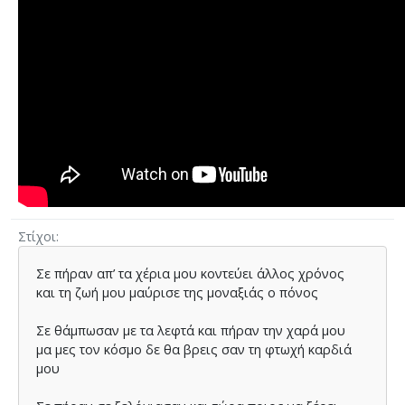
Στίχοι
Σε πήραν απ’ τα χέρια µου κοντεύει άλλος χρόνος
και τη ζωή µου µαύρισε της µοναξιάς ο πόνος
Σε θάµπωσαν µε τα λεφτά και πήραν την χαρά µου
µα µες τον κόσµο δε θα βρεις σαν τη φτωχή καρδιά
µου