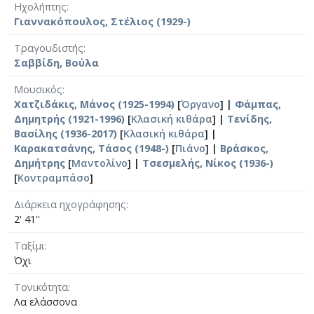
Ηχολήπτης
Γιαννακόπουλος, Στέλιος (1929-)
Τραγουδιστής
Σαββίδη, Βούλα
Μουσικός
Χατζιδάκις, Μάνος (1925-1994)
[
Όργανο
] |
Φάμπας,
Δημητρής (1921-1996)
[
Κλασική κιθάρα
] |
Τενίδης,
Βασίλης (1936-2017)
[
Κλασική κιθάρα
] |
Καρακατσάνης, Τάσος (1948-)
[
Πιάνο
] |
Βράσκος,
Δημήτρης
[
Μαντολίνο
] |
Τσεσμελής, Νίκος (1936-)
[
Κοντραμπάσο
]
Διάρκεια ηχογράφησης
2' 41''
Ταξίμι
Όχι
Τονικότητα
Λα ελάσσονα