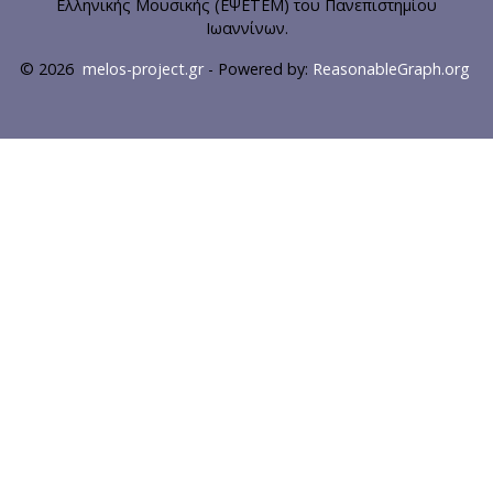
Ελληνικής Μουσικής (ΕΨΕΤΕΜ) του Πανεπιστημίου
Ιωαννίνων.
© 2026
melos-project.gr
- Powered by:
ReasonableGraph.org