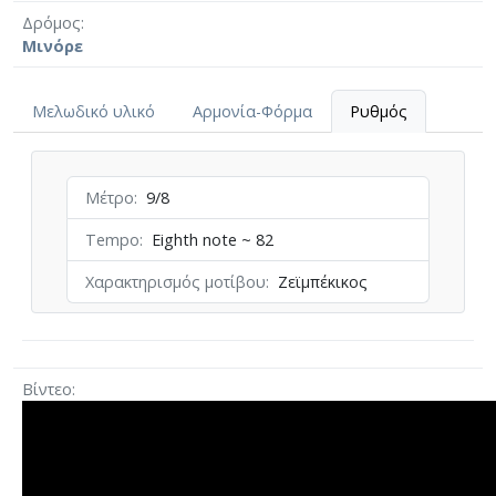
Δρόμος
Μινόρε
Μελωδικό υλικό
Αρμονία-Φόρμα
Ρυθμός
Μέτρο
9/8
Tempo
Eighth note ~ 82
Χαρακτηρισμός μοτίβου
Ζεϊμπέκικος
Βίντεο