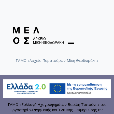
ΤΑΜΟ «Αρχείο Παρτιτούρων Μίκη Θεοδωράκη»
ΤΑΜΟ «Συλλογή Ηχογραφημάτων Βασίλη Τσιτσάνη» του
Εργαστηρίου Ψηφιακής και Έντυπης Τεκμηρίωσης της