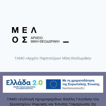
ΤΑΜΟ «Αρχείο Παρτιτούρων Μίκη Θεοδωράκη»
ΤΑΜΟ «Συλλογή Ηχογραφημάτων Βασίλη Τσιτσάνη» του
Εργαστηρίου Ψηφιακής και Έντυπης Τεκμηρίωσης της