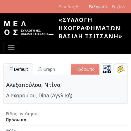
Παράκαμψη προς το κυρίως περιεχόμενο
Είσοδος
Ελληνικά
English
«ΣΥΛΛΟΓΉ
ΗΧΟΓΡΑΦΗΜΆΤΩΝ
ΒΑΣΊΛΗ ΤΣΙΤΣΆΝΗ»
Default
Graph
Πρόσωπο
Αλεξοπούλου, Ντίνα
Alexopoulou, Dina (Αγγλική)
Είδος οντότητας
Πρόσωπο
Φύλο