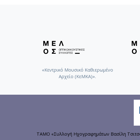
«Κεντρικό Μουσικό Καθιερωμένο
Αρχείο (ΚεΜΚΑ)».
ΤΑΜΟ «Συλλογή Ηχογραφημάτων Βασίλη Τσιτσάν