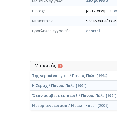
Μουσικό όργανο
Ακορντεόν
Discogs
[a2129495] ⟶
Βα
MusicBrainz
938469a4-4f03-4
Προέλευση εγγραφής
central
Μουσικός
8
Της γερακίνας γιος / Πάνου, Πόλυ [1994]
Η Σεράχ / Πάνου, Πόλυ [1994]
Όταν συμβει στα πέριξ / Πάνου, Πόλυ [1994]
Ντερμπεντέρισσα / Ντάλη, Καίτη [2005]