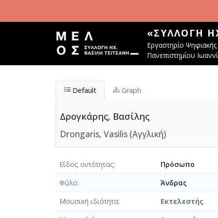
Παράκαμψη προς το κυρίως περιεχόμενο
«ΣΥΛΛΟΓΉ Η
Εργαστηρίο Ψηφιακής 
Πανεπιστημίου Ιωανν
Default
Graph
Δρογκάρης, Βασίλης
Drongaris, Vasilis (Αγγλική)
Είδος οντότητας
Πρόσωπο
Φύλο
Άνδρας
Μουσική ιδιότητα
Εκτελεστής