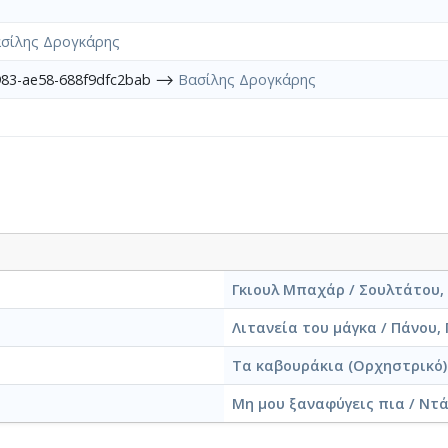
σίλης Δρογκάρης
983-ae58-688f9dfc2bab ⟶
Βασίλης Δρογκάρης
Γκιουλ Μπαχάρ / Σουλτάτου, 
Λιτανεία του μάγκα / Πάνου, 
Τα καβουράκια (Ορχηστρικό)
Μη μου ξαναφύγεις πια / Ντάλ