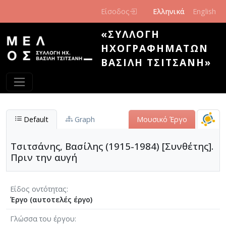
Παράκαμψη προς το κυρίως περιεχόμενο
Είσοδος
Ελληνικά
English
«ΣΥΛΛΟΓΉ
ΗΧΟΓΡΑΦΗΜΆΤΩΝ
ΒΑΣΊΛΗ ΤΣΙΤΣΆΝΗ»
Default
Graph
Μουσικό Έργο
Τσιτσάνης, Βασίλης (1915-1984) [Συνθέτης].
Πριν την αυγή
Είδος οντότητας
Έργο (αυτοτελές έργο)
Γλώσσα του έργου