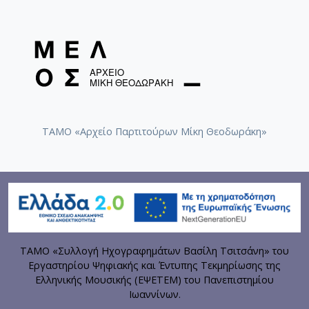
ΤΑΜΟ «Αρχείο Παρτιτούρων Μίκη Θεοδωράκη»
ΤΑΜΟ «Συλλογή Ηχογραφημάτων Βασίλη Τσιτσάνη» του
Εργαστηρίου Ψηφιακής και Έντυπης Τεκμηρίωσης της
Ελληνικής Μουσικής (ΕΨΕΤΕΜ) του Πανεπιστημίου
Ιωαννίνων.