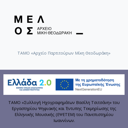
ΤΑΜΟ «Αρχείο Παρτιτούρων Μίκη Θεοδωράκη»
ΤΑΜΟ «Συλλογή Ηχογραφημάτων Βασίλη Τσιτσάνη» του
Εργαστηρίου Ψηφιακής και Έντυπης Τεκμηρίωσης της
Ελληνικής Μουσικής (ΕΨΕΤΕΜ) του Πανεπιστημίου
Ιωαννίνων.