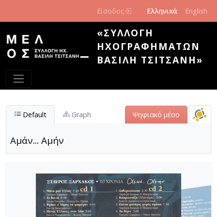
Παράκαμψη προς το κυρίως περιεχόμενο
Είσοδος
Ελληνικά
English
«ΣΥΛΛΟΓΉ
ΗΧΟΓΡΑΦΗΜΆΤΩΝ
ΒΑΣΊΛΗ ΤΣΙΤΣΆΝΗ»
Default
Graph
Ψηφιακό μέσο
Αμάν... Αμήν