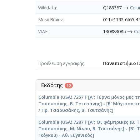
Wikidata
Q183387 ⟶
Colu
MusicBrainz
011d1192-6f65-
VIAF
130883085 ⟶
Co
Προέλευση εγγραφής
Πανεπιστήμιο Ι
Εκδότης
12
Columbia (USA) 7257 F [Α': Γύρνα μόνος μες τ
Τσαουσάκης, Β. Τσιτσάνης] - [Β' Μάγισσα τ
/ Πρ. Τσαουσάκης, Β. Τσιτσάνης]
Columbia (USA) 7287 F [Α': Οι φάμπρικες (Β. 
Τσαουσάκης, Μ. Νίνου, Β. Τσιτσάνης] - [Β': 
Γκόγκου) - Αθ. Ευγενικός]