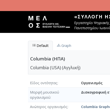
Παράκαμψη προς το κυρίως περιεχόμενο
«ΣΥΛΛΟΓΉ Η
Εργαστηρίο Ψηφιακής 
Πανεπιστημίου Ιωανν
Default
Graph
Columbia (ΗΠΑ)
Columbia (USA) (Αγγλική)
Είδος οντότητας
Οργανισμός
Μορφή μουσικού
Δισκογραφική ε
οργανισμού
Ανώτερος οργανισμός
Columbia Graph