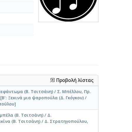
Προβολή λίστας
 ξεφάντωμα (Β. Τσιτσάνη) / Σ. Μπέλλου, Πρ.
[Β': Ξεκινά μια ψαροπούλα (Δ. Γκόγκου) /
πούλου]
αμπέλα (Β. Τσιτσάνη) / Δ.
ακίνα (Β. Τσιτσάνη) / Δ. Στρατηγοπούλου,