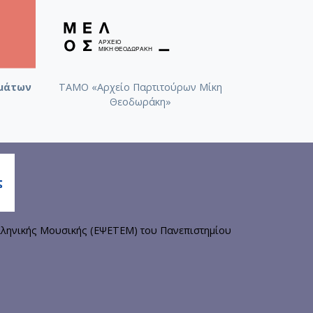
μάτων
ΤΑΜΟ «Αρχείο Παρτιτούρων Μίκη
Θεοδωράκη»
ληνικής Μουσικής (ΕΨΕΤΕΜ) του Πανεπιστημίου