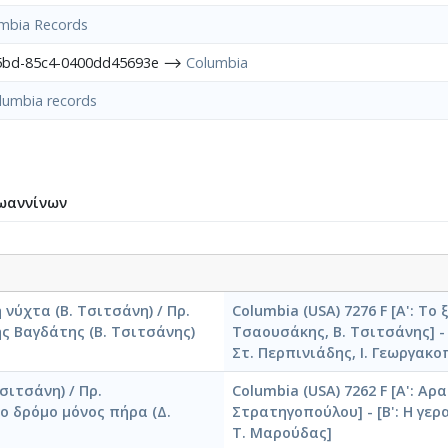
mbia Records
45bd-85c4-0400dd45693e ⟶
Columbia
lumbia records
ωαννίνων
η νύχτα (Β. Τσιτσάνη) / Πρ.
Columbia (USA) 7276 F [Α': Το
ης Βαγδάτης (Β. Τσιτσάνης)
Τσαουσάκης, Β. Τσιτσάνης] - 
Στ. Περπινιάδης, Ι. Γεωργακο
Τσιτσάνη) / Πρ.
Columbia (USA) 7262 F [Α': Αρ
Το δρόμο μόνος πήρα (Δ.
Στρατηγοπούλου] - [Β': Η γερ
Τ. Μαρούδας]