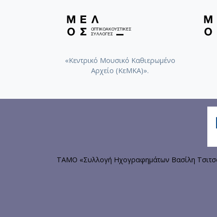
«Κεντρικό Μουσικό Καθιερωμένο
Αρχείο (ΚεΜΚΑ)».
ΤΑΜΟ «Συλλογή Ηχογραφημάτων Βασίλη Τσιτσάν