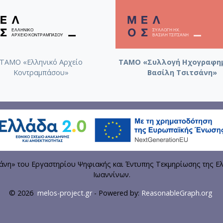
ΤΑΜΟ «Ελληνικό Αρχείο
ΤΑΜΟ «Συλλογή Ηχογραφη
Κοντραμπάσου»
Βασίλη Τσιτσάνη»
η» του Εργαστηρίου Ψηφιακής και Έντυπης Τεκμηρίωσης της Ελ
Ιωαννίνων.
© 2026
melos-project.gr
- Powered by:
ReasonableGraph.org