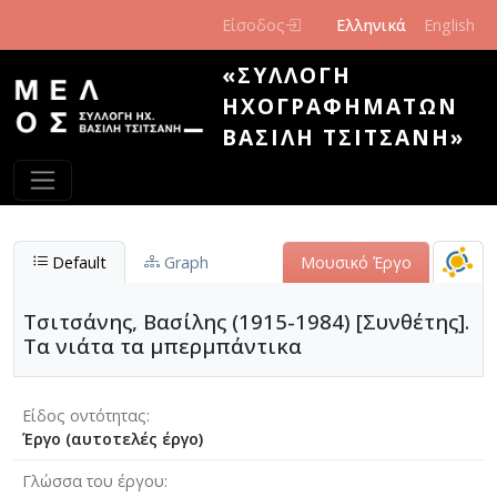
Παράκαμψη προς το κυρίως περιεχόμενο
Είσοδος
Ελληνικά
English
«ΣΥΛΛΟΓΉ
ΗΧΟΓΡΑΦΗΜΆΤΩΝ
ΒΑΣΊΛΗ ΤΣΙΤΣΆΝΗ»
Default
Graph
Μουσικό Έργο
Τσιτσάνης, Βασίλης (1915-1984) [Συνθέτης].
Τα νιάτα τα μπερμπάντικα
Είδος οντότητας
Έργο (αυτοτελές έργο)
Γλώσσα του έργου