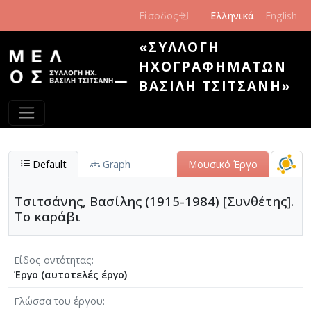
Παράκαμψη προς το κυρίως περιεχόμενο
Είσοδος
Ελληνικά
English
«ΣΥΛΛΟΓΉ
ΗΧΟΓΡΑΦΗΜΆΤΩΝ
ΒΑΣΊΛΗ ΤΣΙΤΣΆΝΗ»
Default
Graph
Μουσικό Έργο
Τσιτσάνης, Βασίλης (1915-1984) [Συνθέτης].
Το καράβι
Είδος οντότητας
Έργο (αυτοτελές έργο)
Γλώσσα του έργου