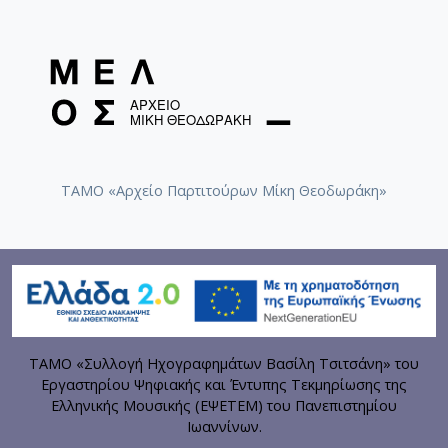
ΤΑΜΟ «Αρχείο Παρτιτούρων Μίκη Θεοδωράκη»
ΤΑΜΟ «Συλλογή Ηχογραφημάτων Βασίλη Τσιτσάνη» του
Εργαστηρίου Ψηφιακής και Έντυπης Τεκμηρίωσης της
Ελληνικής Μουσικής (ΕΨΕΤΕΜ) του Πανεπιστημίου
Ιωαννίνων.