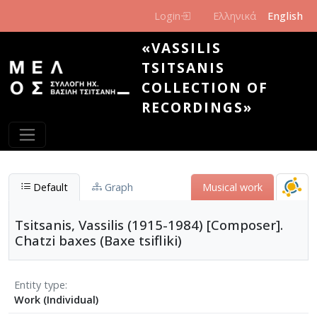
Skip to main content
Login
Ελληνικά
English
«VASSILIS
TSITSANIS
COLLECTION OF
RECORDINGS»
Default
Graph
Musical work
Tsitsanis, Vassilis (1915-1984) [Composer].
Chatzi baxes (Baxe tsifliki)
Entity type
Work (Individual)