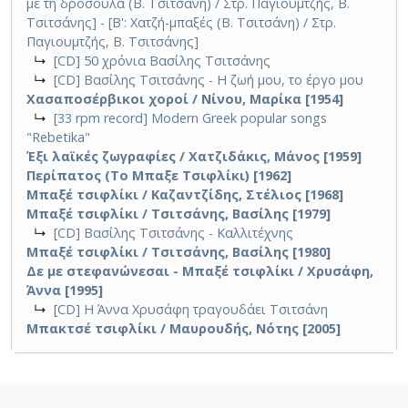
με τη δροσούλα (Β. Τσιτσάνη) / Στρ. Παγιουμτζής, Β.
Τσιτσάνης] - [Β': Χατζή-μπαξές (Β. Τσιτσάνη) / Στρ.
Παγιουμτζής, Β. Τσιτσάνης]
↳
[CD] 50 χρόνια Βασίλης Τσιτσάνης
↳
[CD] Βασίλης Τσιτσάνης - Η ζωή μου, το έργο μου
Χασαποσέρβικοι χοροί / Νίνου, Μαρίκα [1954]
↳
[33 rpm record] Modern Greek popular songs
"Rebetika"
Έξι λαϊκές ζωγραφίες / Χατζιδάκις, Μάνος [1959]
Περίπατος (Το Μπαξε Τσιφλίκι) [1962]
Μπαξέ τσιφλίκι / Καζαντζίδης, Στέλιος [1968]
Μπαξέ τσιφλίκι / Τσιτσάνης, Βασίλης [1979]
↳
[CD] Βασίλης Τσιτσάνης - Καλλιτέχνης
Μπαξέ τσιφλίκι / Τσιτσάνης, Βασίλης [1980]
Δε με στεφανώνεσαι - Μπαξέ τσιφλίκι / Χρυσάφη,
Άννα [1995]
↳
[CD] Η Άννα Χρυσάφη τραγουδάει Τσιτσάνη
Μπακτσέ τσιφλίκι / Μαυρουδής, Νότης [2005]