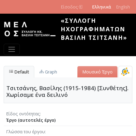
Παράκαμψη προς το κυρίως περιεχόμενο
Είσοδος
Ελληνικά
English
«ΣΥΛΛΟΓΉ
ΗΧΟΓΡΑΦΗΜΆΤΩΝ
ΒΑΣΊΛΗ ΤΣΙΤΣΆΝΗ»
Default
Graph
Μουσικό Έργο
Τσιτσάνης, Βασίλης (1915-1984) [Συνθέτης].
Χωρίσαμε ένα δειλινό
Είδος οντότητας
Έργο (αυτοτελές έργο)
Γλώσσα του έργου