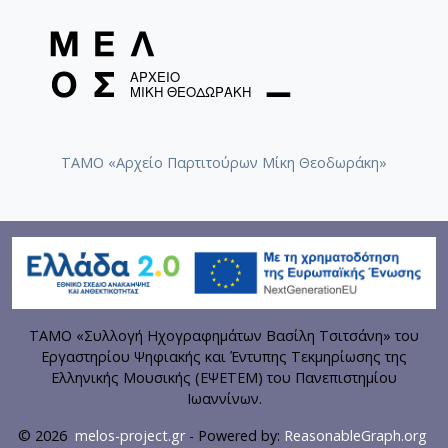
ΤΑΜΟ «Αρχείο Παρτιτούρων Μίκη Θεοδωράκη»
ΤΑΜΟ «Συλλογή Ηχογραφημάτων Βασίλη Τσιτσάνη» του
Εργαστηρίου Ψηφιακής και Έντυπης Τεκμηρίωσης της
Ελληνικής Μουσικής (ΕΨΕΤΕΜ) του Πανεπιστημίου
Ιωαννίνων.
© 2026
melos-project.gr
- Powered by:
ReasonableGraph.org