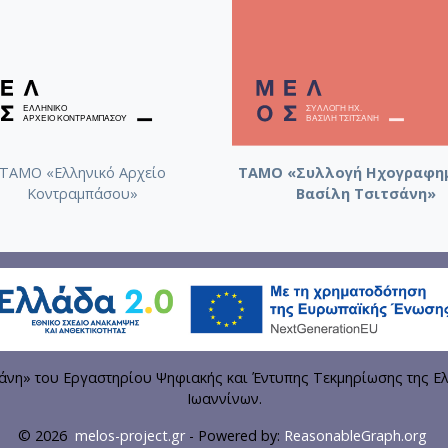
ΤΑΜΟ «Ελληνικό Αρχείο
ΤΑΜΟ «Συλλογή Ηχογραφη
Κοντραμπάσου»
Βασίλη Τσιτσάνη»
η» του Εργαστηρίου Ψηφιακής και Έντυπης Τεκμηρίωσης της Ελ
Ιωαννίνων.
© 2026
melos-project.gr
- Powered by:
ReasonableGraph.org