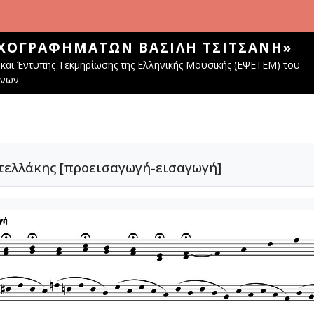
ΧΟΓΡΑΦΗΜΆΤΩΝ ΒΑΣΊΛΗ ΤΣΙΤΣΆΝΗ»
και Έντυπης Τεκμηρίωσης της Ελληνικής Μουσικής (ΕΨΕΤΕΜ) του
ίνων
Στελλάκης [προεισαγωγή-εισαγωγή]