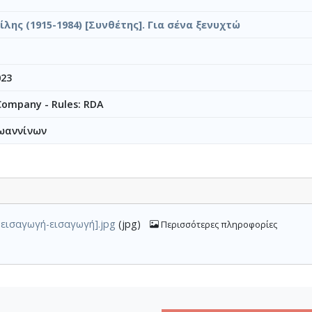
λης (1915-1984) [Συνθέτης]. Για σένα ξενυχτώ
023
 Company - Rules: RDA
ωαννίνων
οεισαγωγή-εισαγωγή].jpg
(jpg)
Περισσότερες πληροφορίες