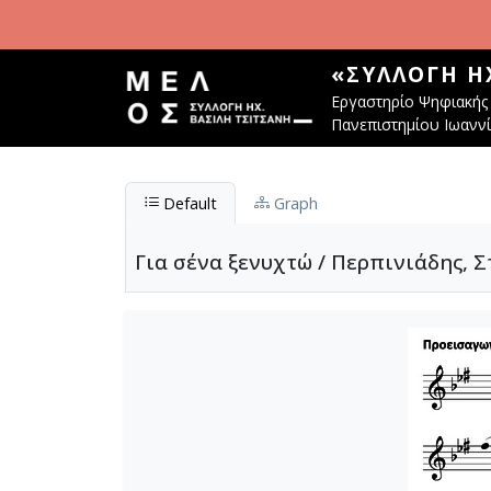
Παράκαμψη προς το κυρίως περιεχόμενο
«ΣΥΛΛΟΓΉ Η
Εργαστηρίο Ψηφιακής 
Πανεπιστημίου Ιωανν
Default
Graph
Για σένα ξενυχτώ / Περπινιάδης, 