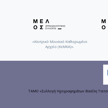
«Κεντρικό Μουσικό Καθιερωμένο
Αρχείο (ΚεΜΚΑ)».
ΤΑΜΟ «Συλλογή Ηχογραφημάτων Βασίλη Τσιτσάν