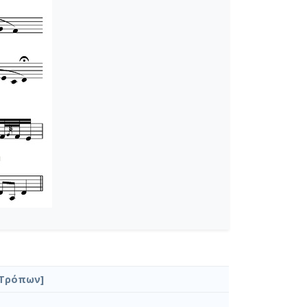
 Τρόπων]