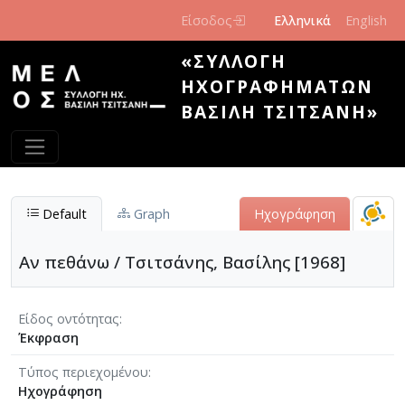
Παράκαμψη προς το κυρίως περιεχόμενο
Είσοδος
Ελληνικά
English
«ΣΥΛΛΟΓΉ
ΗΧΟΓΡΑΦΗΜΆΤΩΝ
ΒΑΣΊΛΗ ΤΣΙΤΣΆΝΗ»
Default
Graph
Ηχογράφηση
Αν πεθάνω / Τσιτσάνης, Βασίλης [1968]
Είδος οντότητας
Έκφραση
Τύπος περιεχομένου
Ηχογράφηση