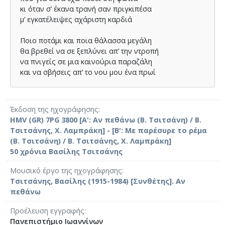
κι όταν σ’ έκανα τρανή σαν πριγκιπέσα
μ’ εγκατέλειψες αχάριστη καρδιά
Ποιο ποτάμι και ποια θάλασσα μεγάλη
θα βρεθεί να σε ξεπλύνει απ’ την ντροπή
να πνιγείς σε μια καινούρια παραζάλη
και να σβήσεις απ’ το νου μου ένα πρωί
Έκδοση της ηχογράφησης
HMV (GR) 7PG 3800 [Α': Αν πεθάνω (Β. Τσιτσάνη) / Β.
Τσιτσάνης, Χ. Λαμπράκη] - [Β': Με παρέσυρε το ρέμα
(Β. Τσιτσάνη) / Β. Τσιτσάνης, Χ. Λαμπράκη]
50 χρόνια Βασίλης Τσιτσάνης
Μουσικό έργο της ηχογράφησης
Τσιτσάνης, Βασίλης (1915-1984) [Συνθέτης]. Αν
πεθάνω
Προέλευση εγγραφής
Πανεπιστήμιο Ιωαννίνων