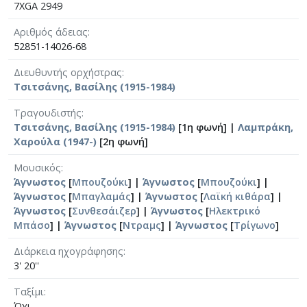
7XGA 2949
Αριθμός άδειας
52851-14026-68
Διευθυντής ορχήστρας
Τσιτσάνης, Βασίλης (1915-1984)
Τραγουδιστής
Τσιτσάνης, Βασίλης (1915-1984)
[1η φωνή] |
Λαμπράκη,
Χαρούλα (1947-)
[2η φωνή]
Μουσικός
Άγνωστος
[
Μπουζούκι
] |
Άγνωστος
[
Μπουζούκι
] |
Άγνωστος
[
Μπαγλαμάς
] |
Άγνωστος
[
Λαϊκή κιθάρα
] |
Άγνωστος
[
Συνθεσάιζερ
] |
Άγνωστος
[
Ηλεκτρικό
Μπάσο
] |
Άγνωστος
[
Ντραμς
] |
Άγνωστος
[
Τρίγωνο
]
Διάρκεια ηχογράφησης
3' 20''
Ταξίμι
Όχι