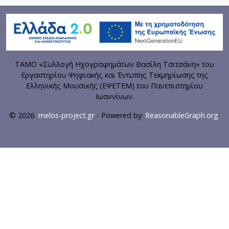
ΤΑΜΟ «Συλλογή Ηχογραφημάτων Βασίλη Τσιτσάνη» του
Εργαστηρίου Ψηφιακής και Έντυπης Τεκμηρίωσης της
Ελληνικής Μουσικής (ΕΨΕΤΕΜ) του Πανεπιστημίου
Ιωαννίνων.
© 2026
melos-project.gr
- Powered by:
ReasonableGraph.org