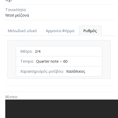
Τονικότητα
Ντο♯ μείζονα
Μελωδικό υλικό
Αρμονία-Φόρμα
Ρυθμός
Μέτρο
2/4
Tempo
Quarter note ~ 60
Χαρακτηρισμός μοτίβου
Χασάπικος
Βίντεο