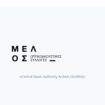
Σαν απόκληρος γυρίζω / Bellou, Sotiria (1921-1997)
[1969]
Δώδεκα η ώρα θα 'ρθω, βρε Μαριώ / Bellou, Sotiria
(1921-1997) [1969]
Το πουκάμισο / Kazantzidis, Stelios (1931-2001) [1956]
Ρώτα πρώτα την καρδιά μου / Nikolaidis, Apostolos
(1938-1999) [1964]
Περίμενες την ώρα / Lydia, Giota (1934-) [1964]
Να το προσέχεις το παιδί / Nikolaidis, Apostolos
(1938-1999) [1964]
Δεν βρίσκω ανταπόκριση / Sinaidis, Thodoros [1964]
«Central Music Authority Archive (KeMKA)»
Βρήκα τα μάτια / Sinaidis, Thodoros [1964]
Από μια πικρή κουβέντα / Chrisafi, Anna (1921-2013)
[1964]