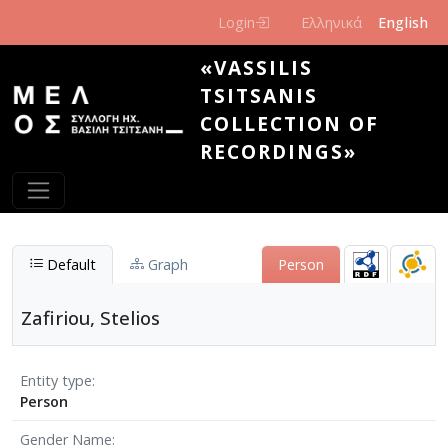
Skip to main content
Login
Ελληνικά
English
«VASSILIS
TSITSANIS
COLLECTION OF
RECORDINGS»
Default
Graph
Person
Zafiriou, Stelios
Entity type
Person
Gender Name