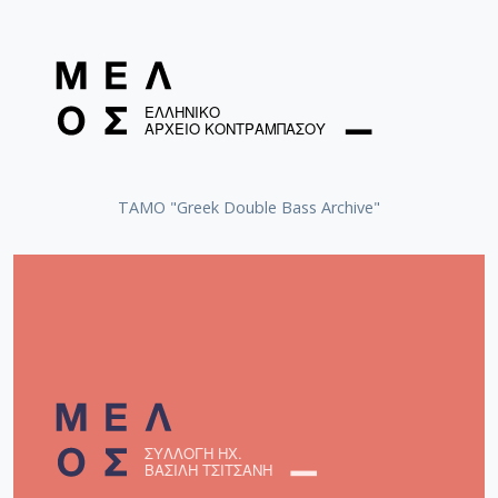
Ανάθεμα την ομορφιά σου (Γελάστηκα - γελάστηκα) /
Lydia, Giota (1934-) [1964]
ΤΑΜΟ "Greek Double Bass Archive"