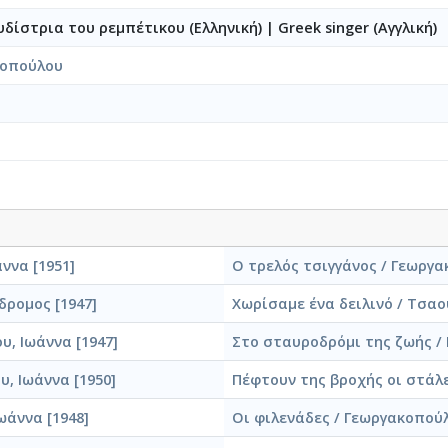
υδίστρια του ρεμπέτικου (Ελληνική)
|
Greek singer (Αγγλική)
κοπούλου
ννα [1951]
Ο τρελός τσιγγάνος / Γεωργα
δρομος [1947]
Χωρίσαμε ένα δειλινό / Τσαο
υ, Ιωάννα [1947]
Στο σταυροδρόμι της ζωής / 
, Ιωάννα [1950]
Πέφτουν της βροχής οι στάλε
ωάννα [1948]
Οι φιλενάδες / Γεωργακοπούλ