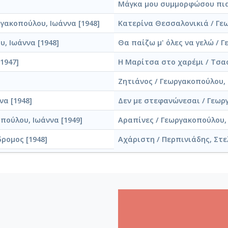
Μάγκα μου συμμορφώσου πια 
ργακοπούλου, Ιωάννα [1948]
Κατερίνα Θεσσαλονικιά / Γεω
, Ιωάννα [1948]
Θα παίζω μ' όλες να γελώ / 
1947]
Η Μαρίτσα στο χαρέμι / Τσα
Ζητιάνος / Γεωργακοπούλου, 
να [1948]
Δεν με στεφανώνεσαι / Γεωργ
πούλου, Ιωάννα [1949]
Αραπίνες / Γεωργακοπούλου, 
ρομος [1948]
Αχάριστη / Περπινιάδης, Στε
 [1947]