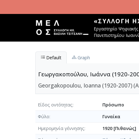
Παράκαμψη προς το κυρίως περιεχόμενο
«ΣΥΛΛΟΓΉ Η
Εργαστηρίο Ψηφιακής 
Πανεπιστημίου Ιωανν
Default
Graph
Γεωργακοπούλου, Ιωάννα (1920-200
Georgakopoulou, Ioanna (1920-2007) (Α
Είδος οντότητας
Πρόσωπο
Φύλο
Γυναίκα
Ημερομηνία γέννησης
1920 [Πιθανώς]