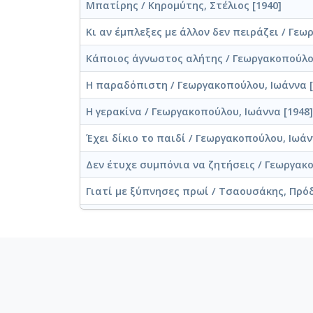
Μπατίρης / Κηρομύτης, Στέλιος [1940]
Κι αν έμπλεξες με άλλον δεν πειράζει / Γεω
Κάποιος άγνωστος αλήτης / Γεωργακοπούλου
Η παραδόπιστη / Γεωργακοπούλου, Ιωάννα [
Η γερακίνα / Γεωργακοπούλου, Ιωάννα [1948]
Έχει δίκιο το παιδί / Γεωργακοπούλου, Ιωάν
Δεν έτυχε συμπόνια να ζητήσεις / Γεωργακο
Γιατί με ξύπνησες πρωί / Τσαουσάκης, Πρόδ
Αργοσβήνεις μόνη / Γεωργακοπούλου, Ιωάννα