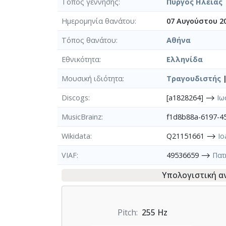
Τόπος γέννησης
Πύργος Ηλείας
Ημερομηνία θανάτου
07 Αυγούστου 2
Τόπος θανάτου
Αθήνα
Εθνικότητα
Ελληνίδα
Μουσική ιδιότητα
Τραγουδιστής
Discogs
[a1828264] ⟶
Ιω
MusicBrainz
f1d8b88a-6197-
Wikidata
Q21151661 ⟶
Io
VIAF
49536659 ⟶
Πατ
Υπολογιστική 
Pitch
255 Hz