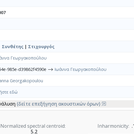
007
|
Συνθέτης
|
Στιχουργός
άννα Γεωργακοπούλου
454e-985e-d39862f4590e ⟶
Ιωάννα Γεωργακοπούλου
anna Georgakopoulou
ήστε εδώ
ανάλυση
(δείτε επεξήγηση ακουστικών όρων)
Normalized spectral centroid
Inharmonicity
.
5.2