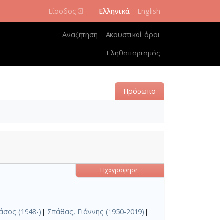
Είσοδος
Ελληνικά
English
Κεντρική πλοήγηση
Αναζήτηση
Ακουστικοί όροι
Πληθοπορισμός
Πρόσωπο
Ηχογράφηση
άσος (1948-)
|
Σπάθας, Γιάννης (1950-2019)
|