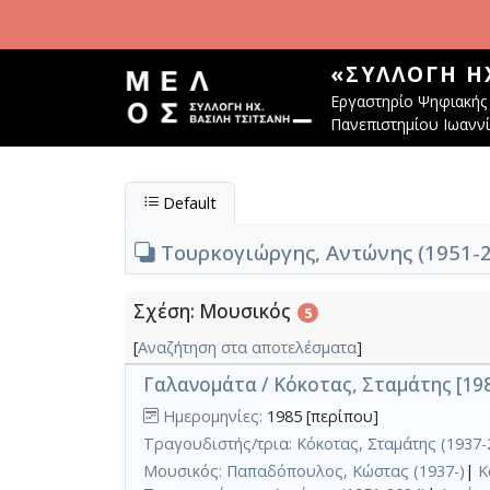
Παράκαμψη προς το κυρίως περιεχόμενο
«ΣΥΛΛΟΓΉ Η
Εργαστηρίο Ψηφιακής 
Πανεπιστημίου Ιωανν
Default
Τουρκογιώργης, Αντώνης (1951-
Σχέση: Μουσικός
5
[
Αναζήτηση στα αποτελέσματα
]
Γαλανομάτα / Κόκοτας, Σταμάτης [19
Ημερομηνίες:
1985 [περίπου]
Τραγουδιστής/τρια:
Κόκοτας, Σταμάτης (1937-
Μουσικός:
Παπαδόπουλος, Κώστας (1937-)
|
Κ