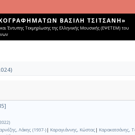
ΧΟΓΡΑΦΗΜΆΤΩΝ ΒΑΣΊΛΗ ΤΣΙΤΣΆΝΗ»
και Έντυπης Τεκμηρίωσης της Ελληνικής Μουσικής (ΕΨΕΤΕΜ) του
ίνων
2024)
85]
2022)
αρνέζης, Λάκης (1937-)
|
Καραγιάννης, Κώστας
|
Καρακατσάνης, Τ