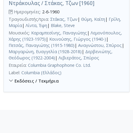
Ντράκουλας / Στάκας, Τζων [1960]
Ημερομηνίες:
2-6-1960
Τραγουδιστής/τρια:
Στάκας, Τζων
|
Θύμη, Καίτη
|
Γρίλη,
Μαρία
|
Λίντα, Έφη
|
Blake, Steve
Μουσικός:
Καραμπεσίνης, Παναγιώτης
|
Λεμονόπουλος,
Χάρης (1923-1975)
|
Κοινούσης, Γιώργος (1940-)
|
Πετσάς, Παναγιώτης (1915-1980)
|
Αναγνώστου, Σπύρος
|
Μαργαρώνη, Ευαγγελία (1928-2018)
|
Δερβενιώτης,
Θεόδωρος (1922-2004)
|
Λιβιεράτος, Σπύρος
Εταιρεία:
Columbia Graphophone Co. Ltd.
Label:
Columbia (Ελλάδος)
Εκδόσεις / Τεκμήρια