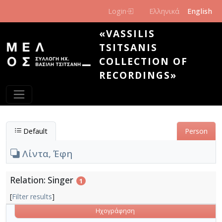
Skip to main content
Login
Ελληνικά
English
«VASSILIS
TSITSANIS
COLLECTION OF
RECORDINGS»
Default
Person
Λίντα, Έφη
Relation: Singer
1
[
Filter results
]
Ηχογράφηση