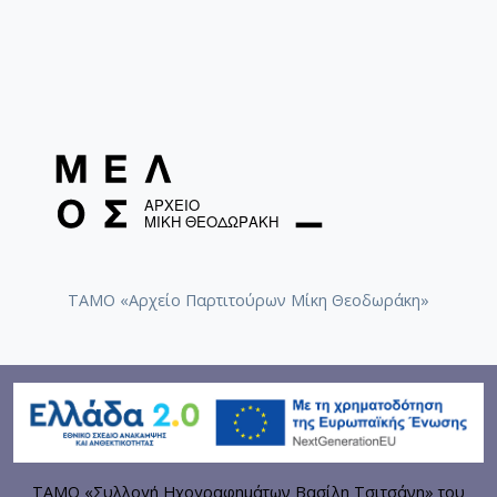
ΤΑΜΟ «Αρχείο Παρτιτούρων Μίκη Θεοδωράκη»
ΤΑΜΟ «Συλλογή Ηχογραφημάτων Βασίλη Τσιτσάνη» του