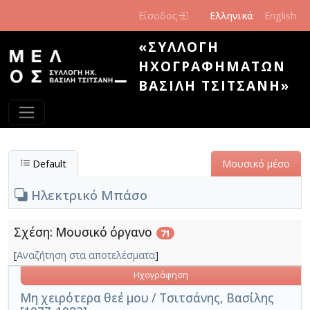
Παράκαμψη προς το κυρίως περιεχόμενο
Είσοδος
Ελληνικά
English
«ΣΥΛΛΟΓΉ
ΗΧΟΓΡΑΦΗΜΆΤΩΝ
ΒΑΣΊΛΗ ΤΣΙΤΣΆΝΗ»
Default
Μουσικό μέσο
Ηλεκτρικό Μπάσο
Σχέση: Μουσικό όργανο
71
[
Αναζήτηση στα αποτελέσματα
]
Ηχογράφηση
Μη χειρότερα θεέ μου / Τσιτσάνης, Βασίλης