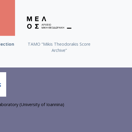
lection
TAMO “Mikis Theodorakis Score
Archive”
boratory (University of Ioannina)