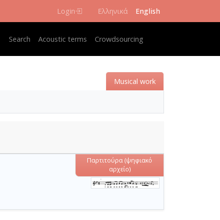
Login
Ελληνικά
English
Κεντρική πλοήγηση
Search
Acoustic terms
Crowdsourcing
Musical work
Παρτιτούρα (ψηφιακό
αρχείο)