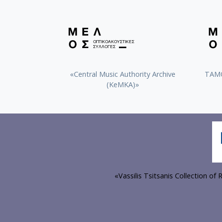
«Central Music Authority Archive
ΤΑΜΟ
(KeMKA)»
«Vassilis Tsitsanis Collection o