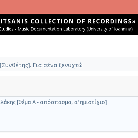
SITSANIS COLLECTION OF RECORDINGS»
tudies - Music Documentation Laboratory (University of Ioannina)
[Συνθέτης]. Για σένα ξενυχτώ
λάκης [θέμα Α - απόσπασμα, α' ημιστίχιο]