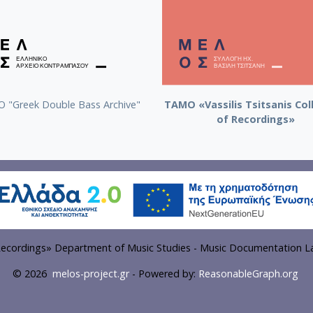
 "Greek Double Bass Archive"
TAMO «Vassilis Tsitsanis Col
of Recordings»
f Recordings» Department of Music Studies - Music Documentation La
© 2026
melos-project.gr
- Powered by:
ReasonableGraph.org