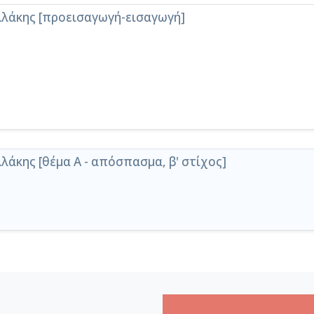
ελλάκης [προεισαγωγή-εισαγωγή]
λάκης [θέμα Α - απόσπασμα, β' στίχος]