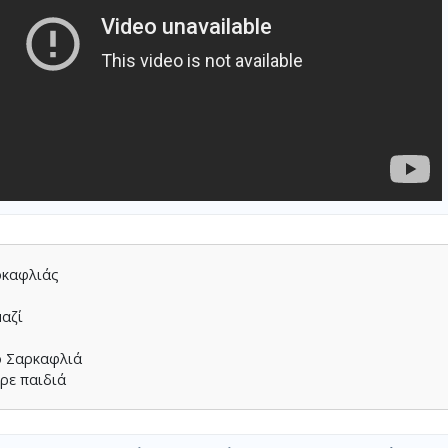
ρκαφλιάς
µαζί
το Σαρκαφλιά
βρε παιδιά