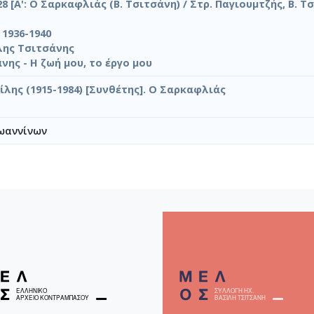
8 [Α': Ο Σαρκαφλιάς (Β. Τσιτσάνη) / Στρ. Παγιουμτζής, Β. Τ
s 1936-1940
λης Τσιτσάνης
νης - Η ζωή μου, το έργο μου
ίλης (1915-1984) [Συνθέτης]. Ο Σαρκαφλιάς
ωαννίνων