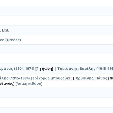
 Ltd.
ice (Greece)
τράτος (1904-1971)
[1η φωνή] |
Τσιτσάνης, Βασίλης (1915-198
λης (1915-1984)
[
Τρίχορδο μπουζούκι
] |
Χρυσίνης, Πάνος
[π
ιθανώς] [
Λαϊκή κιθάρα
]