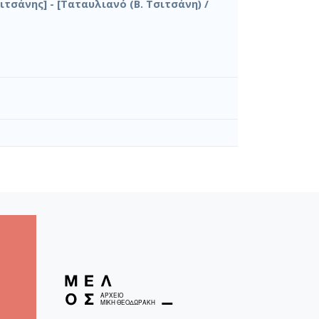
σιτσάνης] - [Ταταυλιανό (Β. Τσιτσάνη) /