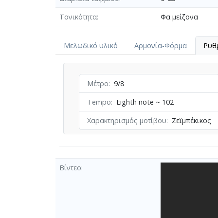
Τονικότητα
Φα μείζονα
Μελωδικό υλικό
Αρμονία-Φόρμα
Ρυθ
Μέτρο
9/8
Tempo
Eighth note ~ 102
Χαρακτηρισμός μοτίβου
Ζεϊμπέκικος
Βίντεο