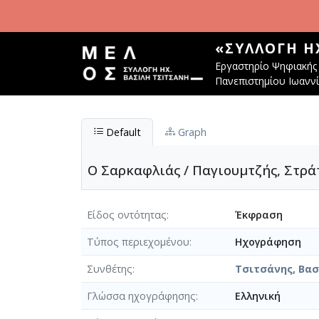
Παράκαμψη προς το κυρίως περιεχόμενο
«ΣΥΛΛΟΓΉ Η
Εργαστηρίο Ψηφιακής 
Πανεπιστημίου Ιωανν
Default
Graph
Ο Σαρκαφλιάς / Παγιουμτζής, Στράτ
Είδος οντότητας
Έκφραση
Τύπος περιεχομένου
Ηχογράφηση
Συνθέτης
Τσιτσάνης, Βασί
Γλώσσα ηχογράφησης
Ελληνική