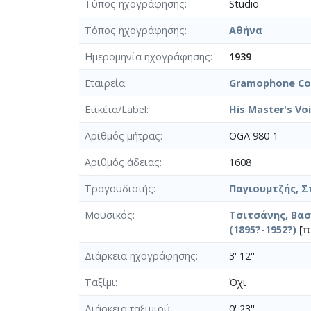
Τύπος ηχογράφησης
Studio
Τόπος ηχογράφησης
Αθήνα
Ημερομηνία ηχογράφησης
1939
Εταιρεία
Gramophone Co.
Ετικέτα/Label
His Master's Vo
Αριθμός μήτρας
OGA 980-1
Αριθμός άδειας
1608
Τραγουδιστής
Παγιουμτζής, Σ
Μουσικός
Τσιτσάνης, Βασί
(1895?-1952?)
[π
Διάρκεια ηχογράφησης
3' 12''
Ταξίμι
Όχι
Διάρκεια ταξιμιού
0' 23''