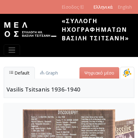
Παράκαμψη προς το κυρίως περιεχόμενο
Είσοδος
Ελληνικά
English
«ΣΥΛΛΟΓΉ
ΗΧΟΓΡΑΦΗΜΆΤΩΝ
ΒΑΣΊΛΗ ΤΣΙΤΣΆΝΗ»
Default
Graph
Ψηφιακό μέσο
Vasilis Tsitsanis 1936-1940