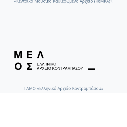
«Κεντρικό Μουσικό Καθιερωμένο Αρχείο (ΚεΜΚΑ)».
ΤΑΜΟ «Ελληνικό Αρχείο Κοντραμπάσου»