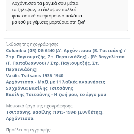
Αρχόντισσα τα μαγικά σου μάτια
τα ζήλεψαν, τα έκλαψαν πολλοί
φανταστικά σκεφτόμουνα παλάτια
μα εσύ με γέμισες μαρτύρια στη ζωή
Έκδοση της ηχογράφησης
Columbia (GR) DG 6440 [Α': Αρχόντισσα (Β. Τσιτσάνη) /
Στρ. Παγιουμτζής, Στ. Περπινιάδης] - [Β': Βαγγελίτσα
(Γ. Παπαϊωάννου) / Στρ. Παγιουμτζής, Στ.
Περπινιάδης]
Vasilis Tsitsanis 1936-1940
Αρχόντισσα - Μαζί με 11 λαϊκές αναμνήσεις
50 χρόνια Βασίλης Τσιτσάνης
Βασίλης Τσιτσάνης - Η ζωή μου, το έργο μου
Μουσικό έργο της ηχογράφησης
Τσιτσάνης, Βασίλης (1915-1984) [Συνθέτης].
Αρχόντισσα
Προέλευση εγγραφής