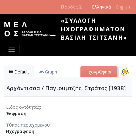
Παράκαμψη προς το κυρίως περιεχόμενο
Είσοδος
Ελληνικά
English
«ΣΥΛΛΟΓΉ
ΗΧΟΓΡΑΦΗΜΆΤΩΝ
ΒΑΣΊΛΗ ΤΣΙΤΣΆΝΗ»
Default
Graph
Ηχογράφηση
Αρχόντισσα / Παγιουμτζής, Στράτος [1938]
Είδος οντότητας
Έκφραση
Τύπος περιεχομένου
Ηχογράφηση