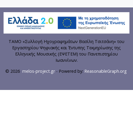
ΤΑΜΟ «Συλλογή Ηχογραφημάτων Βασίλη Τσιτσάνη» του
Εργαστηρίου Ψηφιακής και Έντυπης Τεκμηρίωσης της
Ελληνικής Μουσικής (ΕΨΕΤΕΜ) του Πανεπιστημίου
Ιωαννίνων.
© 2026
melos-project.gr
- Powered by:
ReasonableGraph.org