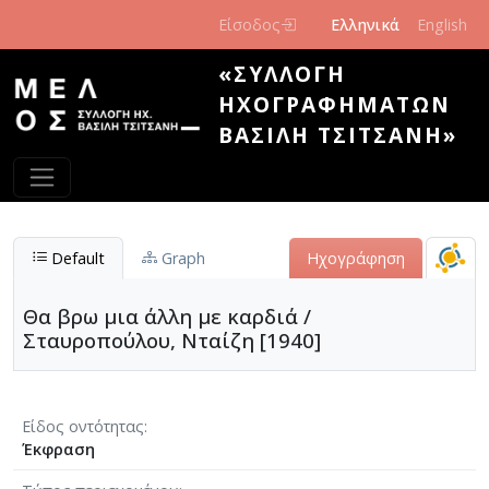
Παράκαμψη προς το κυρίως περιεχόμενο
Είσοδος
Ελληνικά
English
«ΣΥΛΛΟΓΉ
ΗΧΟΓΡΑΦΗΜΆΤΩΝ
ΒΑΣΊΛΗ ΤΣΙΤΣΆΝΗ»
Default
Graph
Ηχογράφηση
Θα βρω μια άλλη με καρδιά /
Σταυροπούλου, Νταίζη [1940]
Είδος οντότητας
Έκφραση