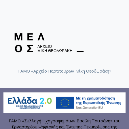
ΤΑΜΟ «Αρχείο Παρτιτούρων Μίκη Θεοδωράκη»
ΤΑΜΟ «Συλλογή Ηχογραφημάτων Βασίλη Τσιτσάνη» του
Εργαστηρίου Ψηφιακής και Έντυπης Τεκμηρίωσης της