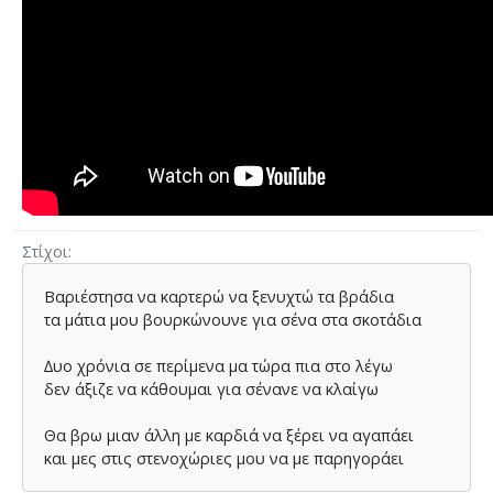
Στίχοι
Βαριέστησα να καρτερώ να ξενυχτώ τα βράδια
τα µάτια µου βουρκώνουνε για σένα στα σκοτάδια
∆υο χρόνια σε περίµενα µα τώρα πια στο λέγω
δεν άξιζε να κάθουµαι για σένανε να κλαίγω
Θα βρω µιαν άλλη µε καρδιά να ξέρει να αγαπάει
και µες στις στενοχώριες µου να µε παρηγοράει