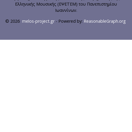
Ελληνικής Μουσικής (ΕΨΕΤΕΜ) του Πανεπιστημίου
Ιωαννίνων.
© 2026
melos-project.gr
- Powered by:
ReasonableGraph.org