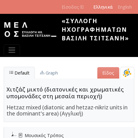
Παράκαμψη προς το κυρίως περιεχόμενο
Είσοδος
Ελληνικά
English
«ΣΥΛΛΟΓΉ
ΗΧΟΓΡΑΦΗΜΆΤΩΝ
ΒΑΣΊΛΗ ΤΣΙΤΣΆΝΗ»
Default
Graph
Είδος
Χιτζάζ μικτό (διατονικές και χρωματικές
υπομονάδες στη μεσαία περιοχή)
Hetzaz mixed (diatonic and hetzaz-nikriz units in
the dominant's area) (Αγγλική)
Μουσικός Τρόπος