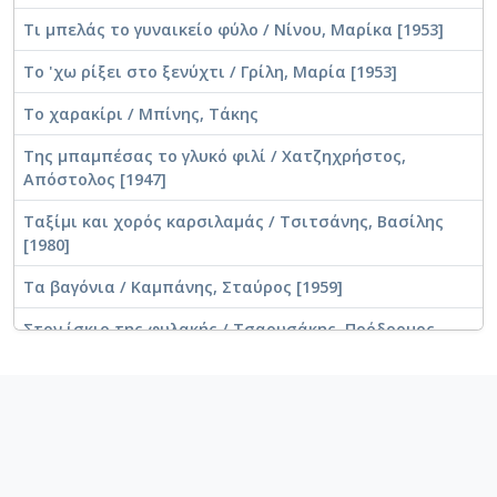
Τι μπελάς το γυναικείο φύλο / Νίνου, Μαρίκα [1953]
Το 'χω ρίξει στο ξενύχτι / Γρίλη, Μαρία [1953]
Το χαρακίρι / Μπίνης, Τάκης
Της μπαμπέσας το γλυκό φιλί / Χατζηχρήστος,
Απόστολος [1947]
Ταξίμι και χορός καρσιλαμάς / Τσιτσάνης, Βασίλης
[1980]
Τα βαγόνια / Καμπάνης, Σταύρος [1959]
Στον ίσκιο της φυλακής / Τσαουσάκης, Πρόδρομος
[1952]
Σου 'χω πολλά ως τώρα μαζεμένα / Στάμου, Ρένα
[1950]
Σόλο μπαγλαμάς (Πρόκληση για μπαγλαμά) /
Τσιτσάνης, Βασίλης [1956]