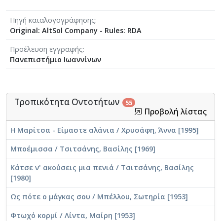
Καθοδική δομή Χιτζασκιάρ
Πηγή καταλογογράφησης
Original: AltSol Company - Rules: RDA
Προέλευση εγγραφής
Ενδεικτικό μουσικό παράδειγμα:
Δυο χρόνια σ’
Πανεπιστήμιο Ιωαννίνων
αγαπώ / Περδικόπουλος, Δημήτρης
Στο παράδειγμα που παρατίθεται, ενώ όλα τα κύρια
θέματα της σύνθεσης (εισαγωγή-θέμα Α και θέμα Β)
Τροπικότητα Οντοτήτων
αναπτύσσονται σε πλήρως χρωματικό περιβάλλον
55
Προβολή λίστας
(δομή Χιτζασκιάρ), στην προεισαγωγή/ταξίμι
εμφανίζονται διατονικές υπομονάδες (όπως λ.χ. με
Η Μαρίτσα - Είμαστε αλάνια / Χρυσάφη, Άννα [1995]
εμφάνιση της υποτονικής σε απόσταση τόνου από τη
Βάση όπου δομείται τοπικά υπομονάδα νικρίζ, είτε
Μποέμισσα / Τσιτσάνης, Βασίλης [1969]
δίνοντας έμφαση στην 7η βαθμίδα η οποία βρίσκεται
σε απόσταση τόνου από την οκτάβα κτλ.)
Κάτσε ν' ακούσεις μια πενιά / Τσιτσάνης, Βασίλης
[1980]
Ως πότε ο μάγκας σου / Μπέλλου, Σωτηρία [1953]
Φτωχό κορμί / Λίντα, Μαίρη [1953]