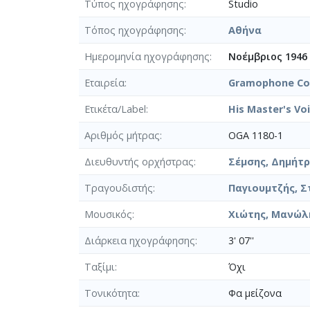
Τύπος ηχογράφησης
Studio
Τόπος ηχογράφησης
Αθήνα
Ημερομηνία ηχογράφησης
Νοέμβριος 1946
Εταιρεία
Gramophone Co.
Ετικέτα/Label
His Master's Vo
Αριθμός μήτρας
OGA 1180-1
Διευθυντής ορχήστρας
Σέμσης, Δημήτρη
Τραγουδιστής
Παγιουμτζής, Σ
Μουσικός
Χιώτης, Μανώλη
Διάρκεια ηχογράφησης
3' 07''
Ταξίμι
Όχι
Τονικότητα
Φα μείζονα