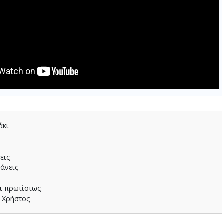
άκι
εις
χάνεις
ει πρωτίστως
ο Χρήστος