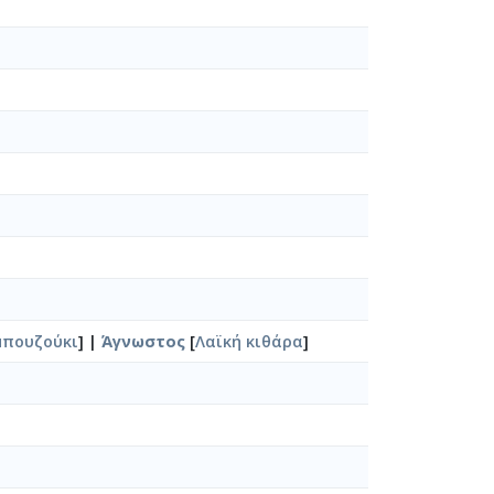
μπουζούκι
] |
Άγνωστος
[
Λαϊκή κιθάρα
]