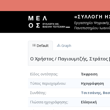
Παράκαμψη προς το κυρίως περιεχόμενο
«ΣΥΛΛΟΓΉ Η
Εργαστηρίο Ψηφιακής 
Πανεπιστημίου Ιωανν
Default
Graph
Ο Χρήστος / Παγιουμτζής, Στράτος 
Είδος οντότητας
Έκφραση
Τύπος περιεχομένου
Ηχογράφηση
Συνθέτης
Τσιτσάνης, Βασί
Γλώσσα ηχογράφησης
Ελληνική