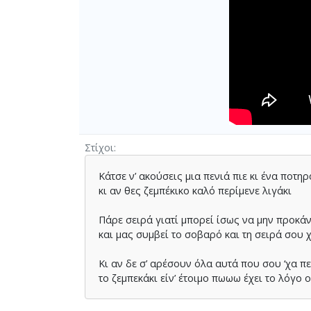
Στίχοι
Κάτσε ν’ ακούσεις µια πενιά πιε κι ένα ποτηρ
κι αν θες ζεµπέκικο καλό περίµενε λιγάκι
Πάρε σειρά γιατί µπορεί ίσως να µην προκάν
και µας συµβεί το σοβαρό και τη σειρά σου 
Κι αν δε σ’ αρέσουν όλα αυτά που σου ‘χα π
το ζεµπεκάκι είν’ έτοιµο πωωω έχει το λόγο 