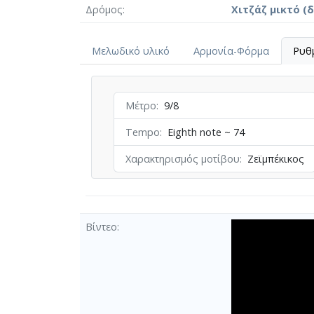
Δρόμος
Χιτζάζ μικτό (
Μελωδικό υλικό
Αρμονία-Φόρμα
Ρυθ
Μέτρο
9/8
Tempo
Eighth note ~ 74
Χαρακτηρισμός μοτίβου
Ζεϊμπέκικος
Βίντεο