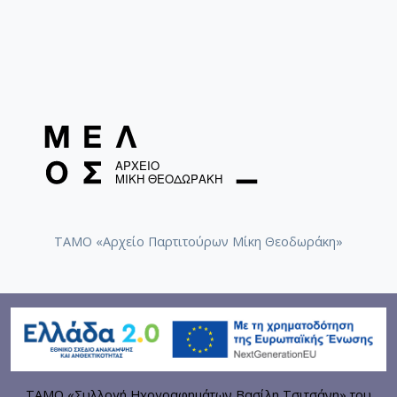
ΤΑΜΟ «Αρχείο Παρτιτούρων Μίκη Θεοδωράκη»
ΤΑΜΟ «Συλλογή Ηχογραφημάτων Βασίλη Τσιτσάνη» του