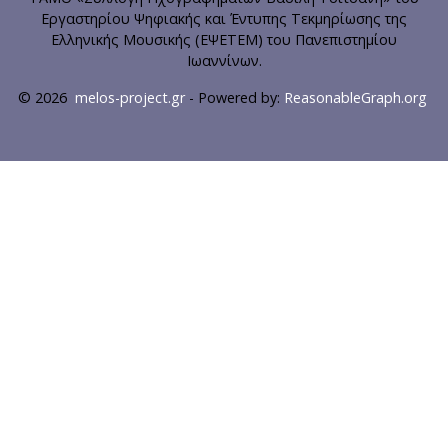
Εργαστηρίου Ψηφιακής και Έντυπης Τεκμηρίωσης της
Ελληνικής Μουσικής (ΕΨΕΤΕΜ) του Πανεπιστημίου
Ιωαννίνων.
© 2026
melos-project.gr
- Powered by:
ReasonableGraph.org