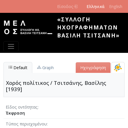
Παράκαμψη προς το κυρίως περιεχόμενο
Είσοδος
Ελληνικά
English
«ΣΥΛΛΟΓΉ
ΗΧΟΓΡΑΦΗΜΆΤΩΝ
ΒΑΣΊΛΗ ΤΣΙΤΣΆΝΗ»
Default
Graph
Ηχογράφηση
Χορός πολίτικος / Τσιτσάνης, Βασίλης
[1939]
Είδος οντότητας
Έκφραση
Τύπος περιεχομένου