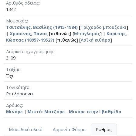
Αριθμός άδειας
1342
Μουσικός
Τσιτσάνης, Βασίλης (1915-1984)
[
Τρίχορδο μπουζούκι
]
|
Χρυσίνης, Πάνος
[πιθανώς] [
Μπαγλαμάς
] |
Καρίπης,
Κώστας (1895?-1952?)
[πιθανώς] [
Λαϊκή κιθάρα
]
Διάρκεια ηχογράφησης
3' 09''
Ταξίμι
Όχι
Τονικότητα
Ρε ελάσσονα
Δρόμος
Μινόρε
|
Μικτό: Ματζόρε - Μινόρε στην Ι βαθμίδα
Μελωδικό υλικό
Αρμονία-Φόρμα
Ρυθμός