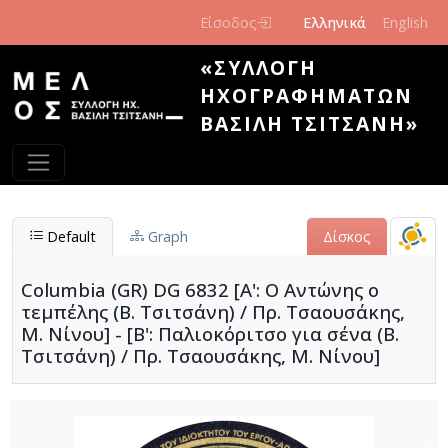
Παράκαμψη προς το κυρίως περιεχόμενο
Είσοδος
Ελληνικά
English
«ΣΥΛΛΟΓΉ
ΗΧΟΓΡΑΦΗΜΆΤΩΝ
ΒΑΣΊΛΗ ΤΣΙΤΣΆΝΗ»
Default
Graph
Δίσκος
Columbia (GR) DG 6832 [Α': Ο Αντώνης ο
τεμπέλης (Β. Τσιτσάνη) / Πρ. Τσαουσάκης,
Μ. Νίνου] - [Β': Παλιοκόριτσο για σένα (Β.
Τσιτσάνη) / Πρ. Τσαουσάκης, Μ. Νίνου]