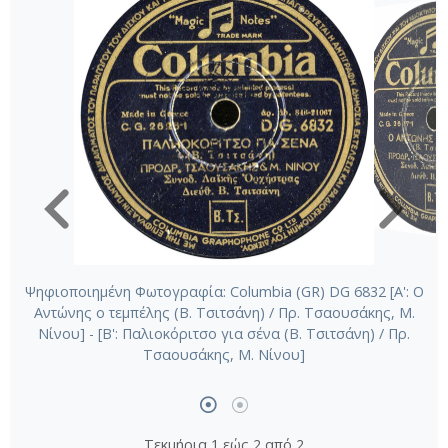
Ψηφιοποιημένη Φωτογραφία: Columbia (GR) DG 6832 [Α': Ο
Αντώνης ο τεμπέλης (Β. Τσιτσάνη) / Πρ. Τσαουσάκης, Μ.
Νίνου] - [Β': Παλιοκόριτσο για σένα (Β. Τσιτσάνη) / Πρ.
Τσαουσάκης, Μ. Νίνου]
Τεκμήρια 1 εώς 2 από 2