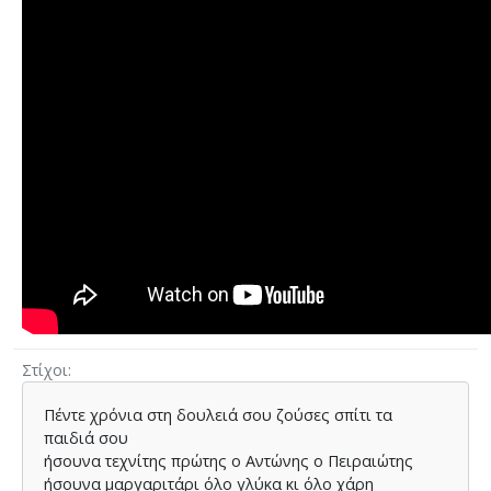
Στίχοι
Πέντε χρόνια στη δουλειά σου ζούσες σπίτι τα
παιδιά σου
ήσουνα τεχνίτης πρώτης ο Αντώνης ο Πειραιώτης
ήσουνα µαργαριτάρι όλο γλύκα κι όλο χάρη