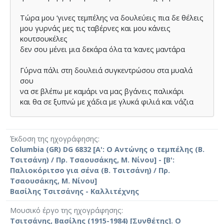
Τώρα µου ‘γινες τεµπέλης να δουλεύεις πια δε θέλεις
μου γυρνάς µες τις ταβέρνες και µου κάνεις
κουτσουκέλες
δεν σου µένει µια δεκάρα όλα τα ‘κανες µαντάρα
Γύρνα πάλι στη δουλειά συγκεντρώσου στα µυαλά
σου
να σε βλέπω µε καµάρι να µας βγάνεις παλικάρι
και θα σε ξυπνώ µε χάδια µε γλυκά φιλιά και νάζια
Έκδοση της ηχογράφησης
Columbia (GR) DG 6832 [Α': Ο Αντώνης ο τεμπέλης (Β.
Τσιτσάνη) / Πρ. Τσαουσάκης, Μ. Νίνου] - [Β':
Παλιοκόριτσο για σένα (Β. Τσιτσάνη) / Πρ.
Τσαουσάκης, Μ. Νίνου]
Βασίλης Τσιτσάνης - Καλλιτέχνης
Μουσικό έργο της ηχογράφησης
Τσιτσάνης, Βασίλης (1915-1984) [Συνθέτης]. Ο