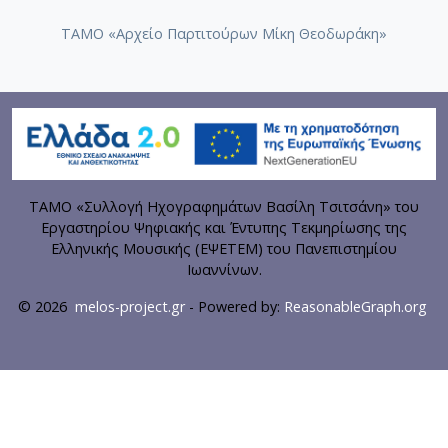
ΤΑΜΟ «Αρχείο Παρτιτούρων Μίκη Θεοδωράκη»
ΤΑΜΟ «Συλλογή Ηχογραφημάτων Βασίλη Τσιτσάνη» του
Εργαστηρίου Ψηφιακής και Έντυπης Τεκμηρίωσης της
Ελληνικής Μουσικής (ΕΨΕΤΕΜ) του Πανεπιστημίου
Ιωαννίνων.
© 2026
melos-project.gr
- Powered by:
ReasonableGraph.org