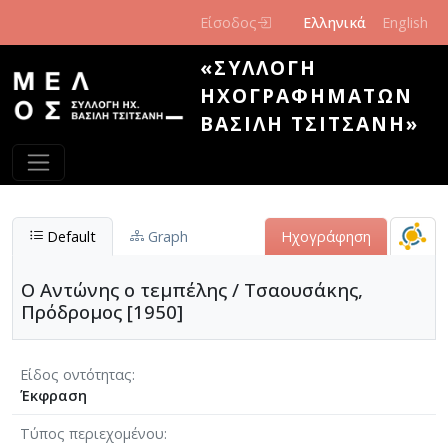
Παράκαμψη προς το κυρίως περιεχόμενο
Είσοδος
Ελληνικά
English
«ΣΥΛΛΟΓΉ
ΗΧΟΓΡΑΦΗΜΆΤΩΝ
ΒΑΣΊΛΗ ΤΣΙΤΣΆΝΗ»
Default
Graph
Ηχογράφηση
Ο Αντώνης ο τεμπέλης / Τσαουσάκης,
Πρόδρομος [1950]
Είδος οντότητας
Έκφραση
Τύπος περιεχομένου