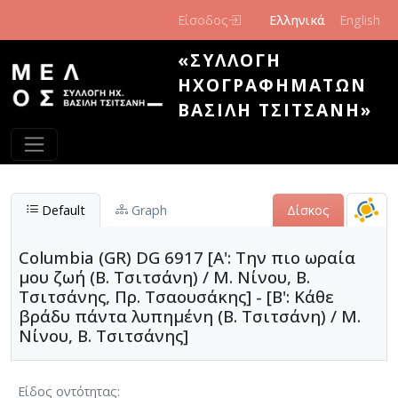
Παράκαμψη προς το κυρίως περιεχόμενο
Είσοδος
Ελληνικά
English
«ΣΥΛΛΟΓΉ
ΗΧΟΓΡΑΦΗΜΆΤΩΝ
ΒΑΣΊΛΗ ΤΣΙΤΣΆΝΗ»
Default
Graph
Δίσκος
Columbia (GR) DG 6917 [Α': Την πιο ωραία
μου ζωή (Β. Τσιτσάνη) / Μ. Νίνου, Β.
Τσιτσάνης, Πρ. Τσαουσάκης] - [Β': Κάθε
βράδυ πάντα λυπημένη (Β. Τσιτσάνη) / Μ.
Νίνου, Β. Τσιτσάνης]
Είδος οντότητας