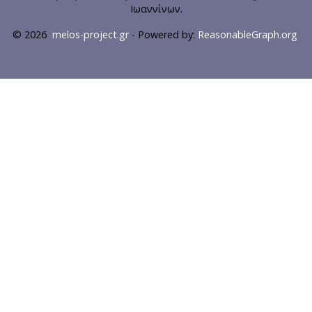
Ιωαννίνων.
© 2026
melos-project.gr
- Powered by:
ReasonableGraph.org