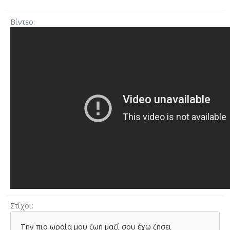
Βίντεο
Στίχοι
Την πιο ωραία µου ζωή µαζί σου έχω ζήσει