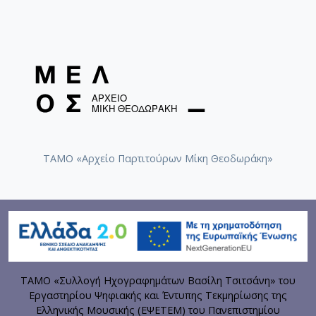
ΤΑΜΟ «Αρχείο Παρτιτούρων Μίκη Θεοδωράκη»
ΤΑΜΟ «Συλλογή Ηχογραφημάτων Βασίλη Τσιτσάνη» του
Εργαστηρίου Ψηφιακής και Έντυπης Τεκμηρίωσης της
Ελληνικής Μουσικής (ΕΨΕΤΕΜ) του Πανεπιστημίου