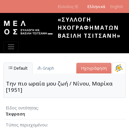
Παράκαμψη προς το κυρίως περιεχόμενο
Είσοδος
Ελληνικά
English
«ΣΥΛΛΟΓΉ
ΗΧΟΓΡΑΦΗΜΆΤΩΝ
ΒΑΣΊΛΗ ΤΣΙΤΣΆΝΗ»
Default
Graph
Ηχογράφηση
Την πιο ωραία μου ζωή / Νίνου, Μαρίκα
[1951]
Είδος οντότητας
Έκφραση
Τύπος περιεχομένου