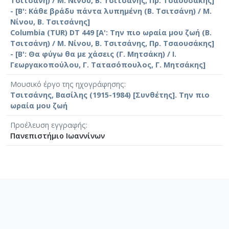
Τσιτσάνη) / Μ. Νίνου, Β. Τσιτσάνης, Πρ. Τσαουσάκης]
- [Β': Κάθε βράδυ πάντα λυπημένη (Β. Τσιτσάνη) / Μ.
Νίνου, Β. Τσιτσάνης]
Columbia (TUR) DT 449 [Α': Την πιο ωραία μου ζωή (Β.
Τσιτσάνη) / Μ. Νίνου, Β. Τσιτσάνης, Πρ. Τσαουσάκης]
- [B': Θα φύγω θα με χάσεις (Γ. Μητσάκη) / Ι.
Γεωργακοπούλου, Γ. Τατασόπουλος, Γ. Μητσάκης]
Μουσικό έργο της ηχογράφησης
Τσιτσάνης, Βασίλης (1915-1984) [Συνθέτης]. Την πιο
ωραία μου ζωή
Προέλευση εγγραφής
Πανεπιστήμιο Ιωαννίνων