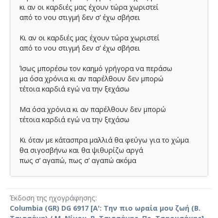
κι αν οι καρδιές µας έχουν τώρα χωριστεί
από το νου στιγµή δεν σ’ έχω σβήσει
Κι αν οι καρδιές µας έχουν τώρα χωριστεί
από το νου στιγµή δεν σ’ έχω σβήσει
Ίσως µπορέσω τον καηµό γρήγορα να περάσω
µα όσα χρόνια κι αν παρέλθουν δεν µπορώ
τέτοια καρδιά εγώ να την ξεχάσω
Μα όσα χρόνια κι αν παρέλθουν δεν µπορώ
τέτοια καρδιά εγώ να την ξεχάσω
Κι όταν µε κάτασπρα µαλλιά θα φεύγω για το χώµα
θα σιγοσβήνω και θα ψιθυρίζω αργά
πως σ’ αγαπώ, πως σ’ αγαπώ ακόµα
Θα σιγοσβήνω και θα ψιθυρίζω αργά
πως σ’ αγαπώ, πως σ’ αγαπώ ακόµα
Έκδοση της ηχογράφησης
Columbia (GR) DG 6917 [Α': Την πιο ωραία μου ζωή (Β.