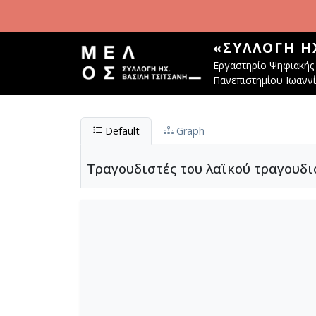
Παράκαμψη προς το κυρίως περιεχόμενο
«ΣΥΛΛΟΓΉ Η
Εργαστηρίο Ψηφιακής 
Πανεπιστημίου Ιωανν
Default
Graph
Τραγουδιστές του λαϊκού τραγουδι