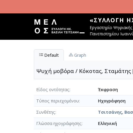
Παράκαμψη προς το κυρίως περιεχόμενο
«ΣΥΛΛΟΓΉ Η
Εργαστηρίο Ψηφιακής 
Πανεπιστημίου Ιωανν
Default
Graph
Ψυχή μοβόρα / Κόκοτας, Σταμάτης 
Είδος οντότητας
Έκφραση
Τύπος περιεχομένου
Ηχογράφηση
Συνθέτης
Τσιτσάνης, Βασί
Γλώσσα ηχογράφησης
Ελληνική