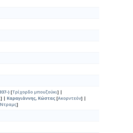
937-)
[
Τρίχορδο μπουζούκι
] |
α
] |
Καραγιάννης, Κώστας
[
Ακορντεόν
] |
Ντραμς
]