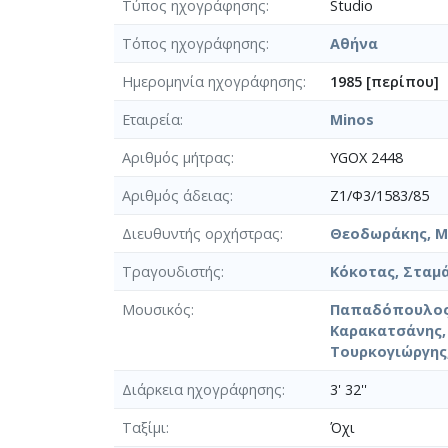
Τύπος ηχογράφησης
Studio
Τόπος ηχογράφησης
Αθήνα
Ημερομηνία ηχογράφησης
1985 [περίπου]
Εταιρεία
Minos
Αριθμός μήτρας
YGOX 2448
Αριθμός άδειας
Z1/Φ3/1583/85
Διευθυντής ορχήστρας
Θεοδωράκης, Μί
Τραγουδιστής
Κόκοτας, Σταμά
Μουσικός
Παπαδόπουλος,
Καρακατσάνης, 
Τουρκογιώργης,
Διάρκεια ηχογράφησης
3' 32''
Ταξίμι
Όχι