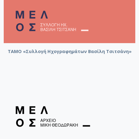
Ο τραυματίας / Γιουλάκης, Νίκος
Το 'ξερα πώς θα μου φύγεις / Λύδια, Γιώτα [1984]
Ο αισθηματίας / Κορώνης [1953]
Ο αισθηματίας / Κορώνης [1953]
ΤΑΜΟ «Συλλογή Ηχογραφημάτων Βασίλη Τσιτσάνη»
Ο αισθηματίας / Κορώνης [1953]
Τα βραχιόλια της βροντούν (Η γερακίνα) / Βέμπο,
Σοφία [1949]
Η γερακίνα / Στρατηγοπούλου, Δανάη [1948]
Αραμπέλα / Στρατηγοπούλου, Δανάη [1948]