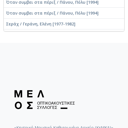
Όταν συμβει στα πέριξ / Πάνου, Πόλυ [1994]
Όταν συμβει στα πέριξ / Πάνου, Πόλυ [1994]
Σεράχ / Γεράνη, Ελένη [1977-1982]
Τρελή που θέλεις να με στεφανώσεις / Τσιτσάνης,
Βασίλης [1977-1982]
Η δροσούλα / Τσιτσάνης, Βασίλης [1977-1982]
Ξημέρωμα στην Καισαριανή / Tsitsanis, Vasilis [1977-
1982]
Σερσέ λα φαμ / Τσιτσάνης, Βασίλης [197?]
Αρχόντισσα / Τσιτσάνης, Βασίλης [197?]
Αχάριστη / Τσιτσάνης, Βασίλης [197?]
Μπαξέ τσιφλίκι / Τσιτσάνης, Βασίλης [1979]
Ταξιμάκι μινόρε / Tsitsanis, Vasilis [1979]
«Κεντρικό Μουσικό Καθιερωμένο Αρχείο (ΚεΜΚΑ)».