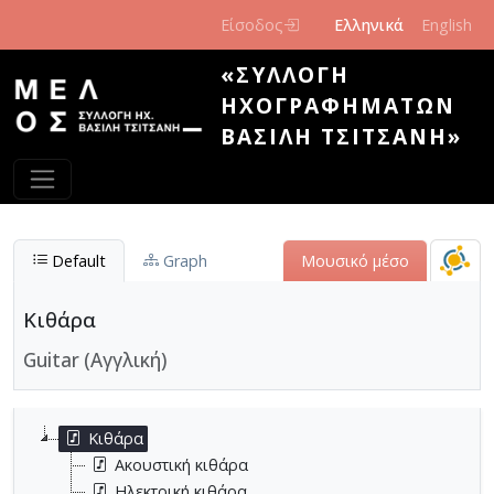
Παράκαμψη προς το κυρίως περιεχόμενο
Είσοδος
Ελληνικά
English
«ΣΥΛΛΟΓΉ
ΗΧΟΓΡΑΦΗΜΆΤΩΝ
ΒΑΣΊΛΗ ΤΣΙΤΣΆΝΗ»
Default
Graph
Μουσικό μέσο
Κιθάρα
Guitar (Αγγλική)
Κιθάρα
Ακουστική κιθάρα
Ηλεκτρική κιθάρα