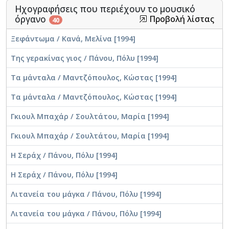
Καλέργης, Νίκος (1916-2008)
Ηχογραφήσεις που περιέχουν το μουσικό
όργανο
Προβολή λίστας
40
Μοσχονάς, Οδυσσέας (1912-1995)
Ξεφάντωμα / Κανά, Μελίνα [1994]
Περδικόπουλος, Δημήτρης (1914-1952)
Της γερακίνας γιος / Πάνου, Πόλυ [1994]
Τα μάνταλα / Μαντζόπουλος, Κώστας [1994]
Καρίπης, Κώστας (1895?-1952?)
Τα μάνταλα / Μαντζόπουλος, Κώστας [1994]
Τζουανάκος, Σταύρος (1925-1974)
Γκιουλ Μπαχάρ / Σουλτάτου, Μαρία [1994]
Πλέσσας, Σταύρος
Γκιουλ Μπαχάρ / Σουλτάτου, Μαρία [1994]
Δέδες, Γιάννης (?-2011)
Η Σεράχ / Πάνου, Πόλυ [1994]
Χρυσίνης, Στέλιος (1916-1970)
Η Σεράχ / Πάνου, Πόλυ [1994]
Λιτανεία του μάγκα / Πάνου, Πόλυ [1994]
Λιτανεία του μάγκα / Πάνου, Πόλυ [1994]