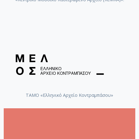
Τα καβουράκια (Ορχηστρικό) / Πάππος, Μανώλης
[2005]
Ντερμπεντέρισσα / Ντάλη, Καίτη [2005]
Της γερακίνας γιός / Γλυκερία
Όμορφη Θεσσαλονίκη / Γλυκερία
Τα λιμάνια / Θώδη, Έφη [2006]
Μουρμούρα / Κυρίτσης, Αντώνης
Γαλανομάτα / Κόκοτας, Σταμάτης [1985]
Εφτά φορές με πρόδωσες / Τσιτσάνης, Βασίλης
ΤΑΜΟ «Ελληνικό Αρχείο Κοντραμπάσου»
[1985]
Ψυχή μοβόρα / Κόκοτας, Σταμάτης [1985]
Βράδια αγαπημένα / Κόκοτας, Σταμάτης [1985]
Με παρέσυρε εκείνη / Κόκοτας, Σταμάτης [1985]