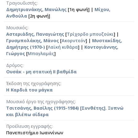
Τραγουδιστής
Δημητριανάκης, Μανώλης
[1η φωνή] |
Μίχου,
Ανθούλα
[2η φωνή]
Μουσικός
Αστεριάδης, Παναγιώτης
[
Τρίχορδο μπουζούκι
] |
Γρυσμπολάκης, Μάνος
[
Ακορντεόν
] |
Μυστακίδης,
Δημήτρης (1970-)
[
Λαϊκή κιθάρα
] |
Κοντογιάννης,
Γιώργος
[
Μπαγλαμάς
]
Δρόμος
Ουσάκ - μη στατική II βαθμίδα
Έκδοση της ηχογράφησης
Η Καρδιά του μάγκα
Μουσικό έργο της ηχογράφησης
Τσιτσάνης, Βασίλης (1915-1984) [Συνθέτης]. Ξυπνώ
και βλέπω σίδερα
Προέλευση εγγραφής
Πανεπιστήμιο Ιωαννίνων