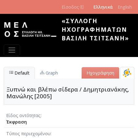
Παράκαμψη προς το κυρίως περιεχόμενο
Είσοδος
Ελληνικά
English
«ΣΥΛΛΟΓΉ
ΗΧΟΓΡΑΦΗΜΆΤΩΝ
ΒΑΣΊΛΗ ΤΣΙΤΣΆΝΗ»
Default
Graph
Ηχογράφηση
Ξυπνώ και βλέπω σίδερα / Δημητριανάκης,
Μανώλης [2005]
Είδος οντότητας
Έκφραση
Τύπος περιεχομένου