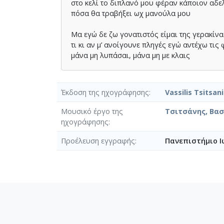
στο κελί το διπλανό µου φέραν κάποιον αδ
πόσα θα τραβήξει ωχ µανούλα µου
Μα εγώ δε ζω γονατιστός είµαι της γερακίνα
τι κι αν µ’ ανοίγουνε πληγές εγώ αντέχω τις
μάνα µη λυπάσαι, µάνα µη µε κλαις
Έκδοση της ηχογράφησης
Vassilis Tsitsan
Μουσικό έργο της
Τσιτσάνης, Βασί
ηχογράφησης
Προέλευση εγγραφής
Πανεπιστήμιο Ι