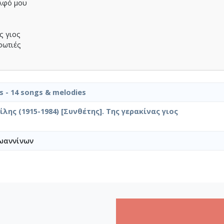
ελφό µου
ς γιος
 φωτιές
is - 14 songs & melodies
λης (1915-1984) [Συνθέτης]. Της γερακίνας γιος
ωαννίνων