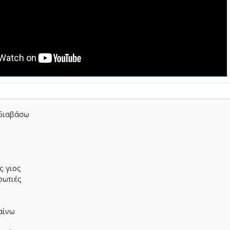
 διαβάσω
ς γιος
 φωτιές
αίνω