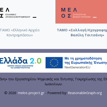
ΤΑΜΟ «Ελληνικό Αρχείο
ΤΑΜΟ «Συλλογή Ηχογραφη
Κοντραμπάσου»
Βασίλη Τσιτσάνη»
η» του Εργαστηρίου Ψηφιακής και Έντυπης Τεκμηρίωσης της Ελ
Ιωαννίνων.
© 2026
melos-project.gr
- Powered by:
ReasonableGraph.org