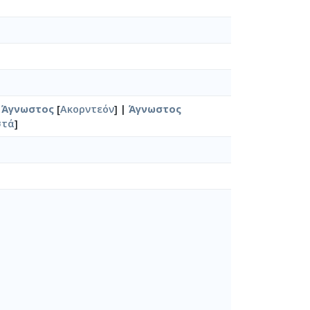
|
Άγνωστος
[
Ακορντεόν
] |
Άγνωστος
στά
]