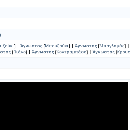
)
υζούκι
] |
Άγνωστος
[
Μπουζούκι
] |
Άγνωστος
[
Μπαγλαμάς
] 
στος
[
Πιάνο
] |
Άγνωστος
[
Κοντραμπάσο
] |
Άγνωστος
[
Κρου