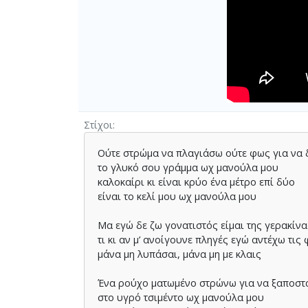
Στίχοι
Ούτε στρώµα να πλαγιάσω ούτε φως για να
το γλυκό σου γράµµα ωχ µανούλα µου
καλοκαίρι κι είναι κρύο ένα µέτρο επί δύο
είναι το κελί µου ωχ µανούλα µου
Μα εγώ δε ζω γονατιστός είµαι της γερακίνα
τι κι αν µ’ ανοίγουνε πληγές εγώ αντέχω τις
μάνα µη λυπάσαι, µάνα µη µε κλαις
Ένα ρούχο µατωµένο στρώνω για να ξαποστ
στο υγρό τσιµέντο ωχ µανούλα µου