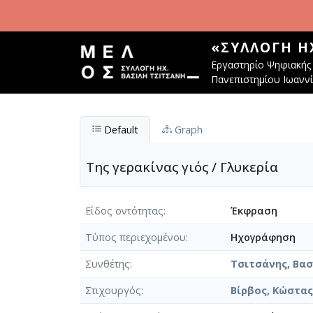
Παράκαμψη προς το κυρίως περιεχόμενο
«ΣΥΛΛΟΓΉ Η
Εργαστηρίο Ψηφιακής 
Πανεπιστημίου Ιωανν
Default
Graph
Της γερακίνας γιός / Γλυκερία
Είδος οντότητας
Έκφραση
Τύπος περιεχομένου
Ηχογράφηση
Συνθέτης
Τσιτσάνης, Βασί
Στιχουργός
Βίρβος, Κώστας 