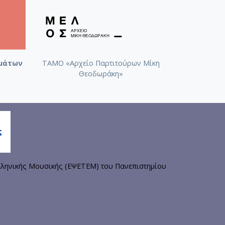
μάτων
ΤΑΜΟ «Αρχείο Παρτιτούρων Μίκη
Θεοδωράκη»
ληνικής Μουσικής (ΕΨΕΤΕΜ) του Πανεπιστημίου