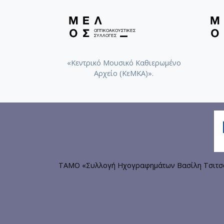
«Κεντρικό Μουσικό Καθιερωμένο
Αρχείο (ΚεΜΚΑ)».
ΤΑΜΟ «Συλλογή Ηχογραφημάτων Βασίλη Τσιτσάν