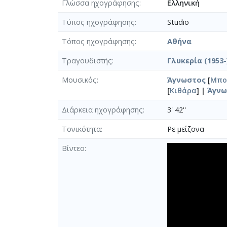
Γλώσσα ηχογράφησης
Ελληνική
Τύπος ηχογράφησης
Studio
Τόπος ηχογράφησης
Αθήνα
Τραγουδιστής
Γλυκερία (1953-
Μουσικός
Άγνωστος
[
Μπο
[
Κιθάρα
] |
Άγνω
Διάρκεια ηχογράφησης
3' 42''
Τονικότητα
Ρε μείζονα
Βίντεο