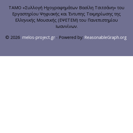
ΤΑΜΟ «Συλλογή Ηχογραφημάτων Βασίλη Τσιτσάνη» του
Εργαστηρίου Ψηφιακής και Έντυπης Τεκμηρίωσης της
Ελληνικής Μουσικής (ΕΨΕΤΕΜ) του Πανεπιστημίου
Ιωαννίνων.
© 2026
melos-project.gr
- Powered by:
ReasonableGraph.org