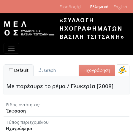
Παράκαμψη προς το κυρίως περιεχόμενο
Είσοδος
Ελληνικά
English
«ΣΥΛΛΟΓΉ
ΗΧΟΓΡΑΦΗΜΆΤΩΝ
ΒΑΣΊΛΗ ΤΣΙΤΣΆΝΗ»
Default
Graph
Ηχογράφηση
Με παρέσυρε το ρέμα / Γλυκερία [2008]
Είδος οντότητας
Έκφραση
Τύπος περιεχομένου
Ηχογράφηση