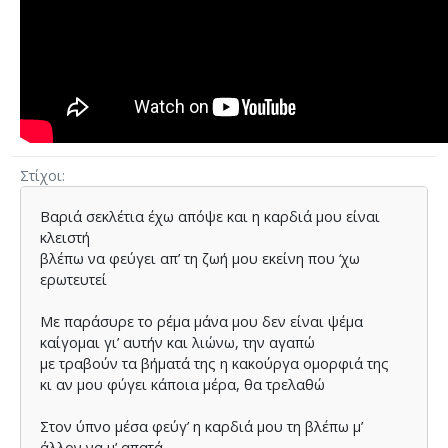
Στίχοι
Βαριά σεκλέτια έχω απόψε και η καρδιά µου είναι
κλειστή
βλέπω να φεύγει απ’ τη ζωή µου εκείνη που ‘χω
ερωτευτεί
Με παράσυρε το ρέµα µάνα µου δεν είναι ψέµα
καίγοµαι γι’ αυτήν και λιώνω, την αγαπώ
με τραβούν τα βήµατά της η κακούργα οµορφιά της
κι αν µου φύγει κάποια µέρα, θα τρελαθώ
Στον ύπνο µέσα φεύγ’ η καρδιά µου τη βλέπω µ’
άλλον να µ’ απατά