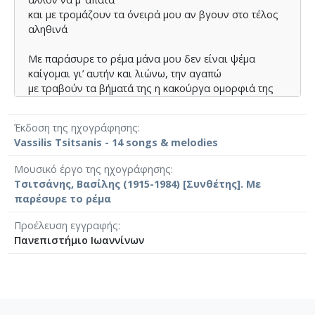
και µε τροµάζουν τα όνειρά µου αν βγουν στο τέλος
αληθινά
Με παράσυρε το ρέµα µάνα µου δεν είναι ψέµα
καίγοµαι γι’ αυτήν και λιώνω, την αγαπώ
με τραβούν τα βήµατά της η κακούργα οµορφιά της
κι αν µου φύγει κάποια µέρα, θα τρελαθώ
Έκδοση της ηχογράφησης
Vassilis Tsitsanis - 14 songs & melodies
Μουσικό έργο της ηχογράφησης
Τσιτσάνης, Βασίλης (1915-1984) [Συνθέτης]. Με
παρέσυρε το ρέμα
Προέλευση εγγραφής
Πανεπιστήμιο Ιωαννίνων