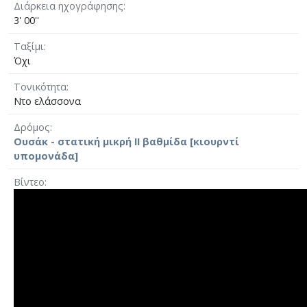
Διάρκεια ηχογράφησης
3' 00''
Ταξίμι
Όχι
Τονικότητα
Ντο ελάσσονα
Δρόμος
Ουσάκ - στατική μικρή II βαθμίδα [κιουρντί
υπομονάδα]
Βίντεο