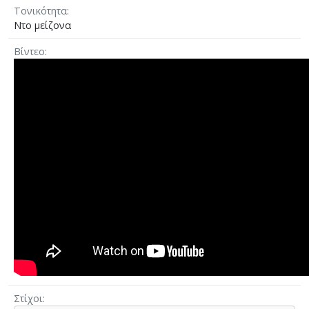
Τονικότητα
Ντο μείζονα
Βίντεο
Στίχοι