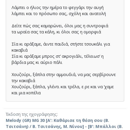
Λάμπει ο ήλιος την ημέρα το φεγγάρι την αυγή
λάμπει και το πρόσωπο σας, σχόλη και ανατολή
Δείτε πώς σας καμαρώνει, όλοι μας η συντροφιά
τα ωραία σας τα κάλη, κι όλοι σας η ομορφιά
Σία κι αράξαμε, άιντε παιδιά, στήστε τσουκάλι για
κακαβιά
Σία κι αράξαμε μπρος στ’ ακρογιάλι, τέλειωσ’ η
βάρδια μας κι αύριο πάλι
Χουζούρι, ξάπλα στην αμμουδιά, να μας σερβίρουνε
την κακαβιά
Χουζούρι, ξάπλα, γλέντι και τρέλα, ε ρε και να ‘χαμε
και μια κοπέλα
Έκδοση της ηχογράφησης
Melody (GR) MG 30 [A': Καθάρισε τη θέση σου (Β.
Τσιτσάνη) / Β. Τσιτσάνης, Μ. Νίνου] - [Β': Μπάλλοι (Β.