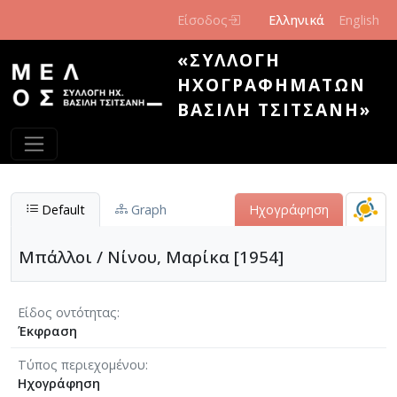
Παράκαμψη προς το κυρίως περιεχόμενο
Είσοδος
Ελληνικά
English
«ΣΥΛΛΟΓΉ
ΗΧΟΓΡΑΦΗΜΆΤΩΝ
ΒΑΣΊΛΗ ΤΣΙΤΣΆΝΗ»
Default
Graph
Ηχογράφηση
Μπάλλοι / Νίνου, Μαρίκα [1954]
Είδος οντότητας
Έκφραση
Τύπος περιεχομένου
Ηχογράφηση