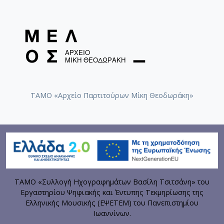
ΤΑΜΟ «Αρχείο Παρτιτούρων Μίκη Θεοδωράκη»
ΤΑΜΟ «Συλλογή Ηχογραφημάτων Βασίλη Τσιτσάνη» του
Εργαστηρίου Ψηφιακής και Έντυπης Τεκμηρίωσης της
Ελληνικής Μουσικής (ΕΨΕΤΕΜ) του Πανεπιστημίου
Ιωαννίνων.