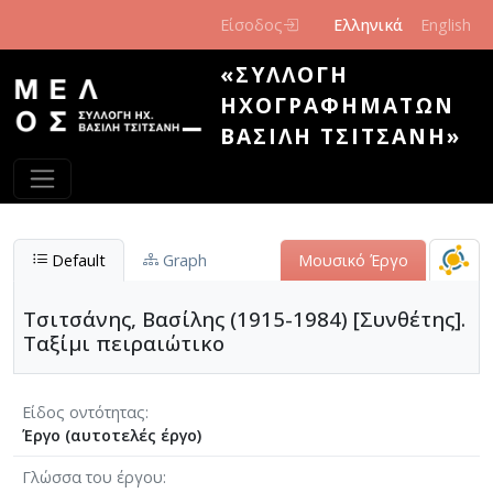
Παράκαμψη προς το κυρίως περιεχόμενο
Είσοδος
Ελληνικά
English
«ΣΥΛΛΟΓΉ
ΗΧΟΓΡΑΦΗΜΆΤΩΝ
ΒΑΣΊΛΗ ΤΣΙΤΣΆΝΗ»
Default
Graph
Μουσικό Έργο
Τσιτσάνης, Βασίλης (1915-1984) [Συνθέτης].
Ταξίμι πειραιώτικο
Είδος οντότητας
Έργο (αυτοτελές έργο)
Γλώσσα του έργου