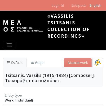
Skip to main content
Login
Ελληνικά
English
«VASSILIS
TSITSANIS
COLLECTION OF
RECORDINGS»
Default
Graph
Musical work
Tsitsanis, Vassilis (1915-1984) [Composer].
Το καράβι που σαλπάρει
Entity type
Work (Individual)