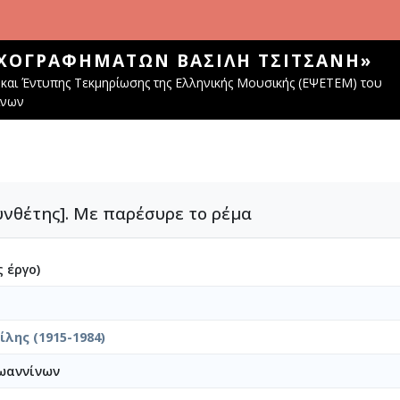
ΧΟΓΡΑΦΗΜΆΤΩΝ ΒΑΣΊΛΗ ΤΣΙΤΣΆΝΗ»
και Έντυπης Τεκμηρίωσης της Ελληνικής Μουσικής (ΕΨΕΤΕΜ) του
ίνων
υνθέτης]. Με παρέσυρε το ρέμα
 έργο)
λης (1915-1984)
ωαννίνων