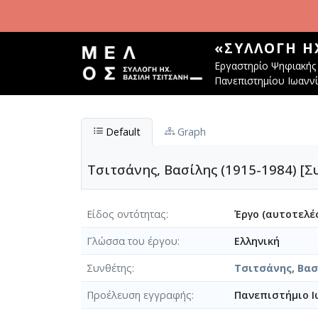
Παράκαμψη προς το κυρίως περιεχόμενο
«ΣΥΛΛΟΓΉ Η
Εργαστηρίο Ψηφιακής 
Πανεπιστημίου Ιωανν
Default
Graph
Τσιτσάνης, Βασίλης (1915-1984) [Σ
Είδος οντότητας
Έργο (αυτοτελές
Γλώσσα του έργου
Ελληνική
Συνθέτης
Τσιτσάνης, Βασί
Προέλευση εγγραφής
Πανεπιστήμιο Ι