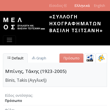
Παράκαμψη προς το κυρίως περιεχόμενο
Είσοδος
Ελληνικά
English
«ΣΥΛΛΟΓΉ
ΗΧΟΓΡΑΦΗΜΆΤΩΝ
ΒΑΣΊΛΗ ΤΣΙΤΣΆΝΗ»
Default
Graph
Πρόσωπο
Μπίνης, Τάκης (1923-2005)
Binis, Takis (Αγγλική)
Είδος οντότητας
Πρόσωπο
Φύλο