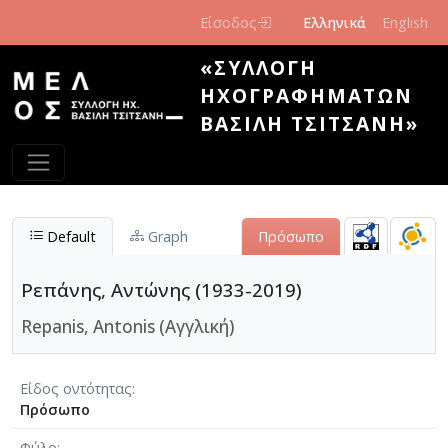
Παράκαμψη προς το κυρίως περιεχόμενο
Είσοδος
Ελληνικά
English
«ΣΥΛΛΟΓΉ
ΗΧΟΓΡΑΦΗΜΆΤΩΝ
ΒΑΣΊΛΗ ΤΣΙΤΣΆΝΗ»
Default
Graph
Πρόσωπο
Ρεπάνης, Αντώνης (1933-2019)
Repanis, Antonis (Αγγλική)
Είδος οντότητας
Πρόσωπο
Φύλο