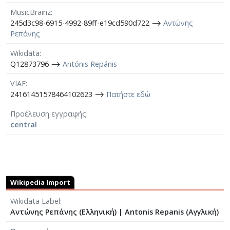
MusicBrainz
245d3c98-6915-4992-89ff-e19cd590d722 ⟶
Αντώνης
Ρεπάνης
Wikidata
Q12873796 ⟶
Antónis Repánis
VIAF
24161451578464102623 ⟶
Πατήστε εδώ
Προέλευση εγγραφής
central
Wikipedia Import
Wikidata Label
Αντώνης Ρεπάνης (Ελληνική)
|
Antonis Repanis (Αγγλική)