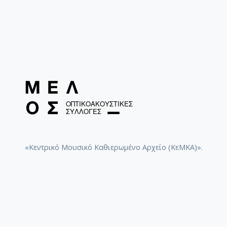
Κάποιο ηλιοβασίλεμα / Ρεπάνης, Αντώνης [1961]
Εσύ γλυκιά μου μόνο / Ρεπάνης, Αντώνης [1964]
Διπλή ζωή / Ρεπάνης, Αντώνης [1964]
Δική μου για πάντα / Μπιθικώτσης, Γρηγόρης [1964]
«Κεντρικό Μουσικό Καθιερωμένο Αρχείο (ΚεΜΚΑ)».