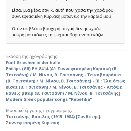
Είσαι µια µέρα σαν κι αυτή που ‘χασα την χαρά µου
συννεφιασµένη Κυριακή µατώνεις την καρδιά µου
Όταν σε βλέπω βροχερή στιγµή δεν ησυχάζω
µαύρη µου κάνεις τη ζωή και βαριαναστενάζω
Έκδοση της ηχογράφησης
Fünf Griechen in der hölle
Phillips (GR) PH 8414 [A': Συννεφιασμένη Κυριακή (Β.
Τσιτσάνη) / Μ. Νίνου, Β. Τσιτσάνης - Τα καβουράκια
(Β. Τσιτσάνη) / Μ. Νίνου, Β. Τσιτσάνης] - [B': Έλα όπως
είσαι (Β. Τσιτσάνη) / Μ. Νίνου, Β. Τσιτσάνης - Απόψε
κάνεις μπαμ (Β. Τσιτσάνη) / Μ. Νίνου, Β. Τσιτσάνης]
Modern Greek popular songs "Rebetika"
Μουσικό έργο της ηχογράφησης
Τσιτσάνης, Βασίλης (1915-1984) [Συνθέτης].
Συννεφιασμένη Κυριακή