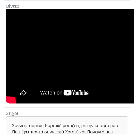
Βίντεο
Στίχοι
Συννεφιασµένη Κυριακή µοιάζεις µε την καρδιά µου
Που έχει πάντα συννεφιά Χριστέ και Παναγιά µου