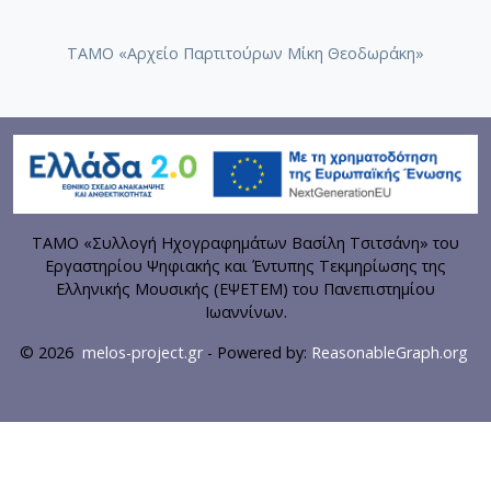
ΤΑΜΟ «Αρχείο Παρτιτούρων Μίκη Θεοδωράκη»
ΤΑΜΟ «Συλλογή Ηχογραφημάτων Βασίλη Τσιτσάνη» του
Εργαστηρίου Ψηφιακής και Έντυπης Τεκμηρίωσης της
Ελληνικής Μουσικής (ΕΨΕΤΕΜ) του Πανεπιστημίου
Ιωαννίνων.
© 2026
melos-project.gr
- Powered by:
ReasonableGraph.org