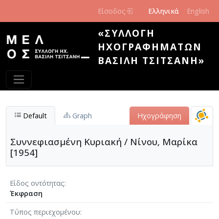
Παράκαμψη προς το κυρίως περιεχόμενο
Είσοδος
Ελληνικά
English
«ΣΥΛΛΟΓΉ
ΗΧΟΓΡΑΦΗΜΆΤΩΝ
ΒΑΣΊΛΗ ΤΣΙΤΣΆΝΗ»
Default
Graph
Ηχογράφηση
Συννεφιασμένη Κυριακή / Νίνου, Μαρίκα
[1954]
Είδος οντότητας
Έκφραση
Τύπος περιεχομένου