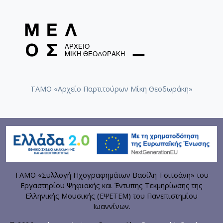
ΤΑΜΟ «Αρχείο Παρτιτούρων Μίκη Θεοδωράκη»
ΤΑΜΟ «Συλλογή Ηχογραφημάτων Βασίλη Τσιτσάνη» του
Εργαστηρίου Ψηφιακής και Έντυπης Τεκμηρίωσης της
Ελληνικής Μουσικής (ΕΨΕΤΕΜ) του Πανεπιστημίου
Ιωαννίνων.