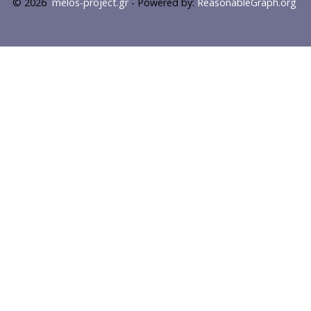
© 2026
melos-project.gr
- Powered by:
ReasonableGraph.org