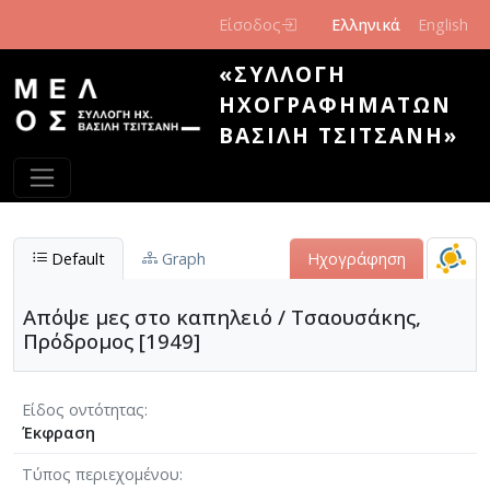
Παράκαμψη προς το κυρίως περιεχόμενο
Είσοδος
Ελληνικά
English
«ΣΥΛΛΟΓΉ
ΗΧΟΓΡΑΦΗΜΆΤΩΝ
ΒΑΣΊΛΗ ΤΣΙΤΣΆΝΗ»
Default
Graph
Ηχογράφηση
Απόψε μες στο καπηλειό / Τσαουσάκης,
Πρόδρομος [1949]
Είδος οντότητας
Έκφραση
Τύπος περιεχομένου