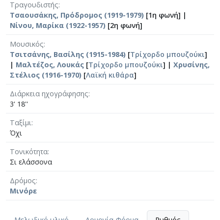
Τραγουδιστής
Τσαουσάκης, Πρόδρομος (1919-1979)
[1η φωνή] |
Νίνου, Μαρίκα (1922-1957)
[2η φωνή]
Μουσικός
Τσιτσάνης, Βασίλης (1915-1984)
[
Τρίχορδο μπουζούκι
]
|
Μαλτέζος, Λουκάς
[
Τρίχορδο μπουζούκι
] |
Χρυσίνης,
Στέλιος (1916-1970)
[
Λαϊκή κιθάρα
]
Διάρκεια ηχογράφησης
3' 18''
Ταξίμι
Όχι
Τονικότητα
Σι ελάσσονα
Δρόμος
Μινόρε
Μελωδικό υλικό
Αρμονία-Φόρμα
Ρυθμός